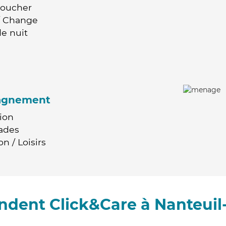
Coucher
 / Change
e nuit
agnement
ion
ades
n / Loisirs
ndent Click&Care à Nanteuil