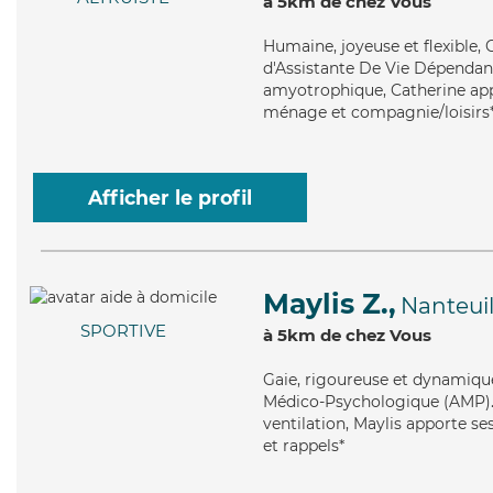
à 5km de chez Vous
Humaine
, joyeuse et flexible
d'Assistante De Vie Dépendance
amyotrophique, Catherine appor
ménage et compagnie/loisirs
Afficher le profil
Maylis Z.,
Nanteui
SPORTIVE
à 5km de chez Vous
Gaie
, rigoureuse et dynamique
Médico-Psychologique (AMP). M
ventilation, Maylis apporte ses
et rappels*