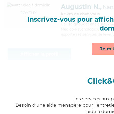
Augustin N.,
Nant
JOYEUX
à 5km de chez Vous
Inscrivez-vous pour affiche
Gai
, soigneux et chaleureux, 
domi
Médico-Psychologique (AMP). M
apporte ses services de lever/
Je m'i
Afficher le profil
Click&
Les services aux 
Besoin d'une aide ménagère pour l'entretien
aide à domi