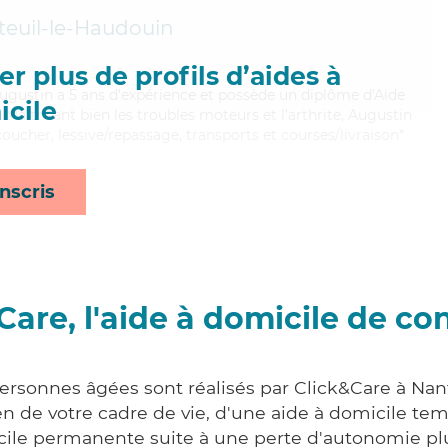
euil-le-Haudouin
r plus de profils d’aides à
Augustin a 5 ans d'expérience et possède un diplôme d'Aide
cile
aitrisant bien les troubles moteurs et l'arthrite, Augustin
coucher, lessive/repassage, transports et courses/livraison*
nscris
Care, l'aide à domicile de co
personnes âgées sont réalisés par Click&Care à Nan
 de votre cadre de vie, d'une aide à domicile tem
cile permanente suite à une perte d'autonomie pl