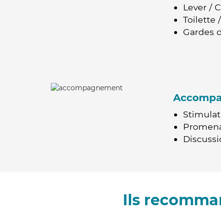
Lever / 
Toilette
Gardes d
Accomp
Stimulat
Promen
Discussio
Ils recomma