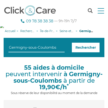
T
o
g
09 78 38 38 38
— 9h-19h 7j/7
g
l
Accueil
Recherche aide à domicile
Île-de-France
Seine-et-Marne
Germigny-sous-Coulombs
e
n
a
Rechercher
v
i
g
a
55 aides à domicile
t
peuvent intervenir
à Germigny-
i
o
sous-Coulombs
à partir de
n
*
19,90€/h
Sous réserve de leur disponibilité au moment de la demande