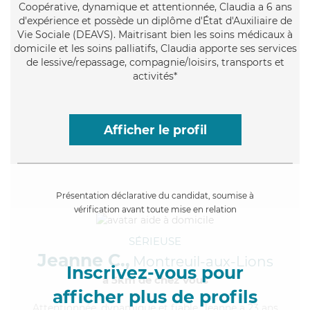
Coopérative
, dynamique et attentionnée, Claudia a 6 ans
d'expérience et possède un diplôme d'État d'Auxiliaire de
Vie Sociale (DEAVS). Maitrisant bien les soins médicaux à
domicile et les soins palliatifs, Claudia apporte ses services
de lessive/repassage, compagnie/loisirs, transports et
activités*
Afficher le profil
Présentation déclarative du candidat, soumise à
vérification avant toute mise en relation
SÉRIEUSE
Jeanne C.,
Montreuil-aux-Lions
Inscrivez-vous pour
à 5km de chez Vous
afficher plus de profils
Attentionnée
, dynamique et fiable, Jeanne a 23 ans