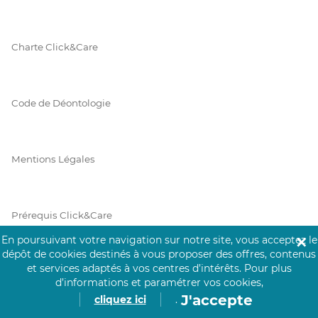
Charte Click&Care
Code de Déontologie
Mentions Légales
Prérequis Click&Care
En poursuivant votre navigation sur notre site, vous acceptez le
✕
dépôt de cookies destinés à vous proposer des offres, contenus
et services adaptés à vos centres d’intérêts.
Pour plus
Protection des Données
d’informations et paramétrer vos cookies,
J'accepte
cliquez ici
.