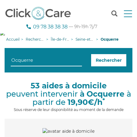
T
o
g
09 78 38 38 38
— 9h-19h 7j/7
g
l
Accueil
Recherche aide à domicile
Île-de-France
Seine-et-Marne
Ocquerre
e
n
a
Rechercher
v
i
g
a
53 aides à domicile
t
peuvent intervenir
à Ocquerre
à
i
o
*
partir de
19,90€/h
n
Sous réserve de leur disponibilité au moment de la demande