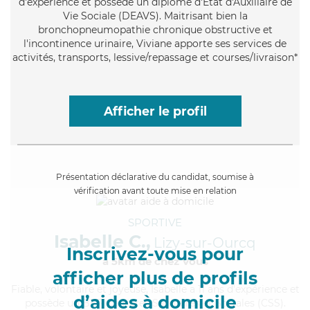
d'expérience et possède un diplôme d'État d'Auxiliaire de
Vie Sociale (DEAVS). Maitrisant bien la
bronchopneumopathie chronique obstructive et
l'incontinence urinaire, Viviane apporte ses services de
activités, transports, lessive/repassage et courses/livraison*
Afficher le profil
Présentation déclarative du candidat, soumise à
vérification avant toute mise en relation
SPORTIVE
Isabelle C.,
Lizy-sur-Ourcq
Inscrivez-vous pour
à 5km de chez Vous
afficher plus de profils
Fiable
, volontaire et joyeuse, Isabelle a 11 ans d'expérience et
d’aides à domicile
possède un BEP Carrières Sanitaires et Sociales (CSS).