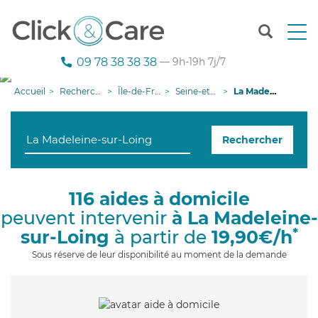
T
o
g
09 78 38 38 38
— 9h-19h 7j/7
g
l
Accueil
Recherche aide à domicile
Île-de-France
Seine-et-Marne
La Madeleine-sur-Loing
e
n
a
Rechercher
v
i
g
a
116 aides à domicile
t
peuvent intervenir
à La Madeleine-
i
o
*
sur-Loing
à partir de
19,90€/h
n
Sous réserve de leur disponibilité au moment de la demande