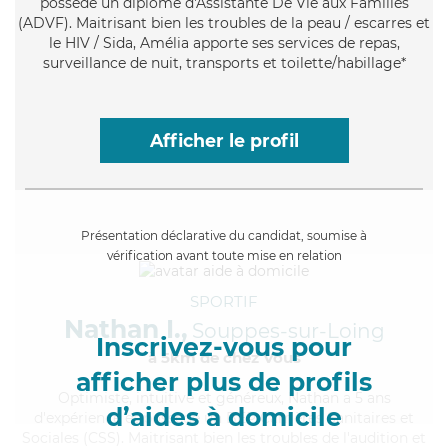
possède un diplôme d'Assistante De Vie aux Familles
(ADVF). Maitrisant bien les troubles de la peau / escarres et
le HIV / Sida, Amélia apporte ses services de repas,
surveillance de nuit, transports et toilette/habillage*
Afficher le profil
Présentation déclarative du candidat, soumise à
vérification avant toute mise en relation
SPORTIF
Nathan I.,
Souppes-sur-Loing
Inscrivez-vous pour
à 5km de chez Vous
afficher plus de profils
Optimiste
, intuitive et généreux, Nathan a 5 ans
d’aides à domicile
d'expérience et possède un BEP Carrières Sanitaires et
Sociales (CSS). Maitrisant bien les troubles de l'audition et