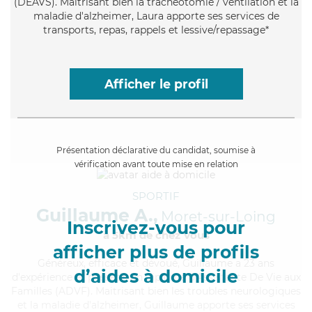
(DEAVS). Maitrisant bien la trachéotomie / ventilation et la
maladie d'alzheimer, Laura apporte ses services de
transports, repas, rappels et lessive/repassage*
Afficher le profil
Présentation déclarative du candidat, soumise à
vérification avant toute mise en relation
SPORTIF
Guillaume A.,
Moret-sur-Loing
Inscrivez-vous pour
à 5km de chez Vous
afficher plus de profils
Généreux
, efficace et dévoué, Guillaume a 23 ans
d’aides à domicile
d'expérience et possède un diplôme d'Assistante De Vie aux
Familles (ADVF). Maitrisant bien les troubles neurologiques
et la maladie d'alzheimer, Guillaume apporte ses services