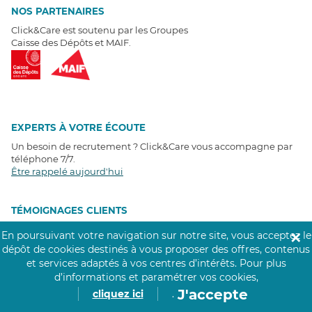
NOS PARTENAIRES
Click&Care est soutenu par les Groupes
Caisse des Dépôts et MAIF.
EXPERTS À VOTRE ÉCOUTE
Un besoin de recrutement ? Click&Care vous accompagne par
téléphone 7/7
.
Être rappelé aujourd'hui
T
É
MOIGNAGES CLIENTS
En poursuivant votre navigation sur notre site, vous acceptez le
✕
4,6
/5
dépôt de cookies destinés à vous proposer des offres, contenus
Avis clients
récoltés sur
et services adaptés à vos centres d’intérêts.
Pour plus
Google
d’informations et paramétrer vos cookies,
J'accepte
cliquez ici
.