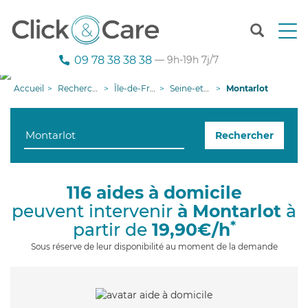
T
o
g
09 78 38 38 38
— 9h-19h 7j/7
g
l
Accueil
Recherche aide à domicile
Île-de-France
Seine-et-Marne
Montarlot
e
n
a
Rechercher
v
i
g
a
116 aides à domicile
t
peuvent intervenir
à Montarlot
à
i
o
*
partir de
19,90€/h
n
Sous réserve de leur disponibilité au moment de la demande