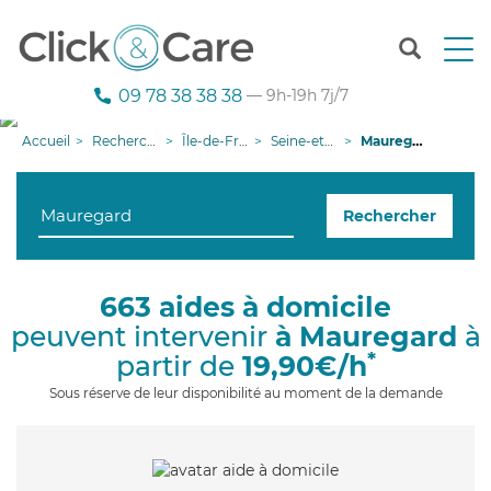
T
o
g
09 78 38 38 38
— 9h-19h 7j/7
g
l
Accueil
Recherche aide à domicile
Île-de-France
Seine-et-Marne
Mauregard
e
n
a
Rechercher
v
i
g
a
663 aides à domicile
t
peuvent intervenir
à Mauregard
à
i
o
*
partir de
19,90€/h
n
Sous réserve de leur disponibilité au moment de la demande