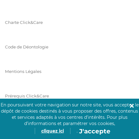
Charte Click&Care
Code de Déontologie
Mentions Légales
Prérequis Click&Care
En poursuivant votre navigation sur notre site, vous acceptez le
✕
dépôt de cookies destinés à vous proposer des offres, contenus
et services adaptés à vos centres d’intérêts.
Pour plus
Protection des Données
d’informations et paramétrer vos cookies,
J'accepte
cliquez ici
.