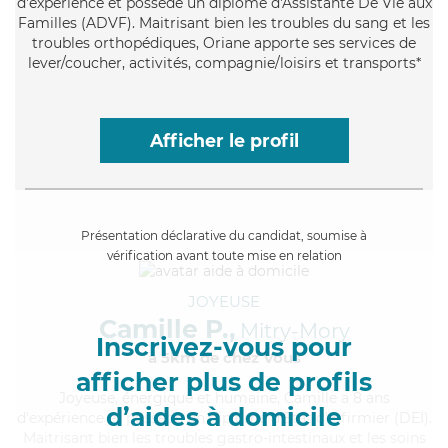
d'expérience et possède un diplôme d'Assistante De Vie aux
Familles (ADVF). Maitrisant bien les troubles du sang et les
troubles orthopédiques, Oriane apporte ses services de
lever/coucher, activités, compagnie/loisirs et transports*
Afficher le profil
Présentation déclarative du candidat, soumise à
vérification avant toute mise en relation
JOYEUSE
Camille P.,
Mitry-Mory
Inscrivez-vous pour
à 5km de chez Vous
afficher plus de profils
Joyeuse
, énergique et humaine, Camille a 8 ans
d’aides à domicile
d'expérience et possède un diplôme d'Etat d'infirmier (DEI).
Maitrisant bien les troubles gastro-intestinaux et les soins