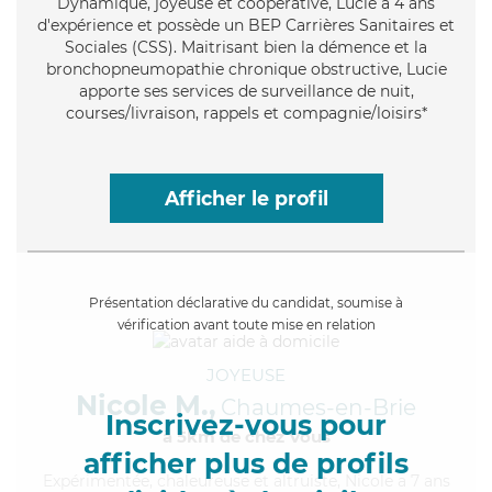
Dynamique
, joyeuse et coopérative, Lucie a 4 ans
d'expérience et possède un BEP Carrières Sanitaires et
Sociales (CSS). Maitrisant bien la démence et la
bronchopneumopathie chronique obstructive, Lucie
apporte ses services de surveillance de nuit,
courses/livraison, rappels et compagnie/loisirs*
Afficher le profil
Présentation déclarative du candidat, soumise à
vérification avant toute mise en relation
JOYEUSE
Nicole M.,
Chaumes-en-Brie
Inscrivez-vous pour
à 5km de chez Vous
afficher plus de profils
Expérimentée
, chaleureuse et altruiste, Nicole a 7 ans