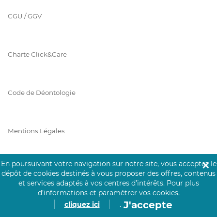
CGU / GGV
Charte Click&Care
Code de Déontologie
Mentions Légales
En poursuivant votre navigation sur notre site, vous acceptez le
✕
Prérequis Click&Care
dépôt de cookies destinés à vous proposer des offres, contenus
et services adaptés à vos centres d’intérêts.
Pour plus
d’informations et paramétrer vos cookies,
J'accepte
cliquez ici
.
Protection des Données