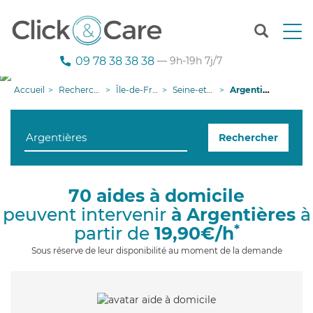
T
o
g
09 78 38 38 38
— 9h-19h 7j/7
g
l
Accueil
Recherche aide à domicile
Île-de-France
Seine-et-Marne
Argentières
e
n
a
Rechercher
v
i
g
a
70 aides à domicile
t
peuvent intervenir
à Argentières
à
i
o
*
partir de
19,90€/h
n
Sous réserve de leur disponibilité au moment de la demande