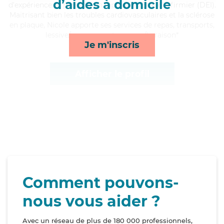
d’aides à domicile
d'expérience et possède un diplôme d'Etat d'infirmier (DEI).
Maitrisant bien les troubles cardiovasculaires et la sclérose
en plaque, Nicole apporte ses services de repas, transports,
lessive/repassage et courses/livraison*
Je m'inscris
Afficher le profil
Comment pouvons-
nous vous aider ?
Avec un réseau de plus de 180 000 professionnels,