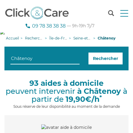
T
o
g
09 78 38 38 38
— 9h-19h 7j/7
g
l
Accueil
Recherche aide à domicile
Île-de-France
Seine-et-Marne
Châtenoy
e
n
a
Rechercher
v
i
g
a
93 aides à domicile
t
peuvent intervenir
à Châtenoy
à
i
o
*
partir de
19,90€/h
n
Sous réserve de leur disponibilité au moment de la demande