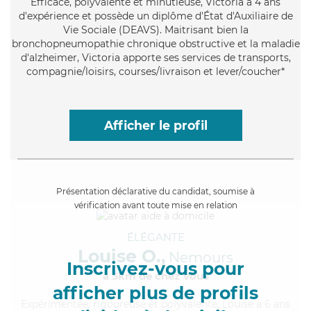
Efficace
, polyvalente et minutieuse, Victoria a 4 ans
d'expérience et possède un diplôme d'État d'Auxiliaire de
Vie Sociale (DEAVS). Maitrisant bien la
bronchopneumopathie chronique obstructive et la maladie
d'alzheimer, Victoria apporte ses services de transports,
compagnie/loisirs, courses/livraison et lever/coucher*
Afficher le profil
Présentation déclarative du candidat, soumise à
vérification avant toute mise en relation
ÉLÉGANTE
Louise O.,
Nemours
Inscrivez-vous pour
à 5km de chez Vous
afficher plus de profils
Expérimentée
, rigoureuse et polyvalente, Louise a 6 ans