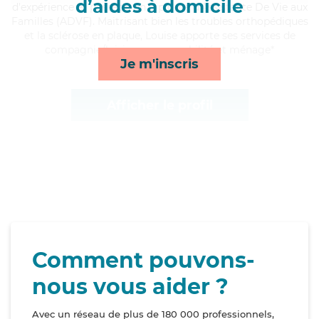
d’aides à domicile
d'expérience et possède un diplôme d'Assistante De Vie aux
Familles (ADVF). Maitrisant bien les troubles orthopédiques
et la sclérose en plaque, Louise apporte ses services de
compagnie/loisirs, repas, mobilité et ménage*
Je m'inscris
Afficher le profil
Comment pouvons-
nous vous aider ?
Avec un réseau de plus de 180 000 professionnels,