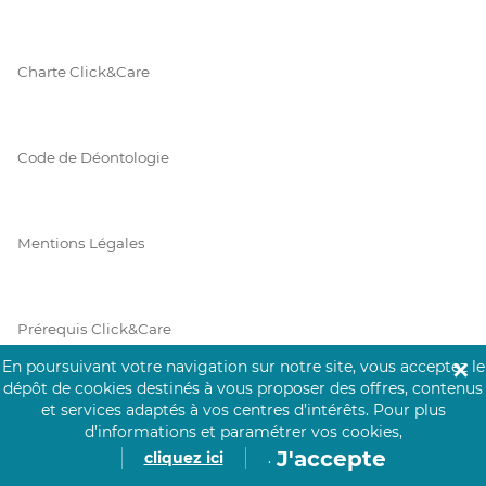
Charte Click&Care
Code de Déontologie
Mentions Légales
Prérequis Click&Care
En poursuivant votre navigation sur notre site, vous acceptez le
✕
dépôt de cookies destinés à vous proposer des offres, contenus
et services adaptés à vos centres d’intérêts.
Pour plus
Protection des Données
d’informations et paramétrer vos cookies,
J'accepte
cliquez ici
.