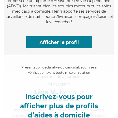
et possède un diplôme d'Assistante De Vie Dépendance
(ADVD). Maitrisant bien les troubles moteurs et les soins
médicaux à domicile, Henri apporte ses services de
surveillance de nuit, courses/livraison, compagnie/loisirs et
lever/coucher*
Afficher le profil
Présentation déclarative du candidat, soumise à
vérification avant toute mise en relation
ÉLÉGANTE
Lina V.,
Nemours
Inscrivez-vous pour
à 5km de chez Vous
afficher plus de profils
Intuitive
, énergique et enthousiaste, Lina a 14 ans
d’aides à domicile
d'expérience et possède un diplôme d'Aide Médico-