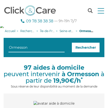
T
o
g
09 78 38 38 38
— 9h-19h 7j/7
g
l
Accueil
Recherche aide à domicile
Île-de-France
Seine-et-Marne
Ormesson
e
n
a
Rechercher
v
i
g
a
97 aides à domicile
t
peuvent intervenir
à Ormesson
à
i
o
*
partir de
19,90€/h
n
Sous réserve de leur disponibilité au moment de la demande