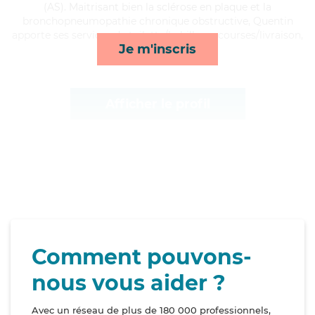
(AS). Maitrisant bien la sclérose en plaque et la
bronchopneumopathie chronique obstructive, Quentin
apporte ses services de toilette/habillage, courses/livraison,
Je m'inscris
rappels et ménage*
Afficher le profil
Comment pouvons-
nous vous aider ?
Avec un réseau de plus de 180 000 professionnels,