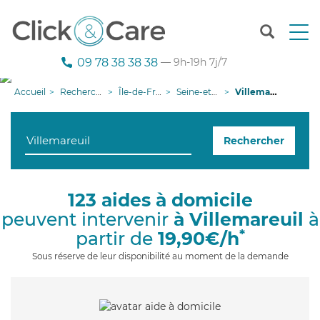
T
o
g
09 78 38 38 38
— 9h-19h 7j/7
g
l
Accueil
Recherche aide à domicile
Île-de-France
Seine-et-Marne
Villemareuil
e
n
a
Rechercher
v
i
g
a
123 aides à domicile
t
peuvent intervenir
à Villemareuil
à
i
o
*
partir de
19,90€/h
n
Sous réserve de leur disponibilité au moment de la demande