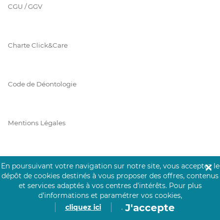
CGU / GGV
Charte Click&Care
Code de Déontologie
Mentions Légales
Prérequis Click&Care
En poursuivant votre navigation sur notre site, vous acceptez le
✕
dépôt de cookies destinés à vous proposer des offres, contenus
et services adaptés à vos centres d’intérêts.
Pour plus
d’informations et paramétrer vos cookies,
Protection des Données
J'accepte
cliquez ici
.