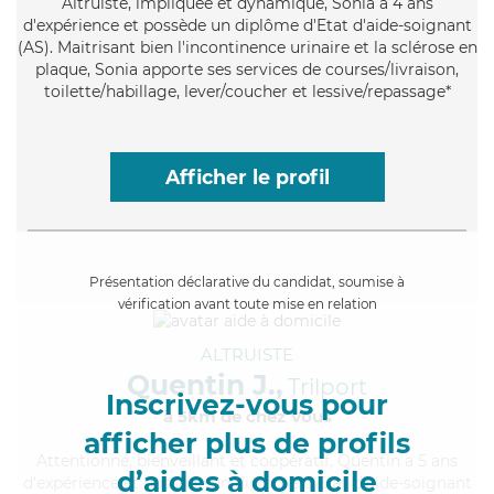
Altruiste
, impliquée et dynamique, Sonia a 4 ans
d'expérience et possède un diplôme d'Etat d'aide-soignant
(AS). Maitrisant bien l'incontinence urinaire et la sclérose en
plaque, Sonia apporte ses services de courses/livraison,
toilette/habillage, lever/coucher et lessive/repassage*
Afficher le profil
Présentation déclarative du candidat, soumise à
vérification avant toute mise en relation
ALTRUISTE
Quentin J.,
Trilport
Inscrivez-vous pour
à 5km de chez Vous
afficher plus de profils
Attentionné
, bienveillant et coopératif, Quentin a 5 ans
d’aides à domicile
d'expérience et possède un diplôme d'Etat d'aide-soignant