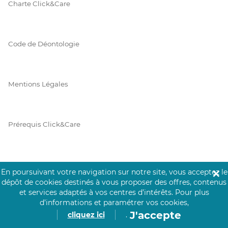
Charte Click&Care
Code de Déontologie
Mentions Légales
Prérequis Click&Care
Protection des Données
En poursuivant votre navigation sur notre site, vous acceptez le
✕
dépôt de cookies destinés à vous proposer des offres, contenus
et services adaptés à vos centres d’intérêts.
Pour plus
d’informations et paramétrer vos cookies,
Vie Privée
J'accepte
cliquez ici
.