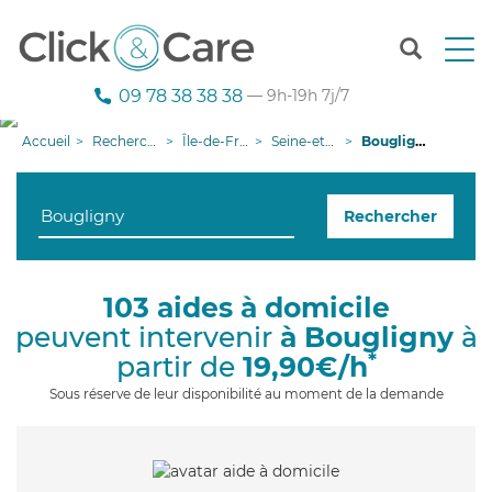
T
o
g
09 78 38 38 38
— 9h-19h 7j/7
g
l
Accueil
Recherche aide à domicile
Île-de-France
Seine-et-Marne
Bougligny
e
n
a
Rechercher
v
i
g
a
103 aides à domicile
t
peuvent intervenir
à Bougligny
à
i
o
*
partir de
19,90€/h
n
Sous réserve de leur disponibilité au moment de la demande