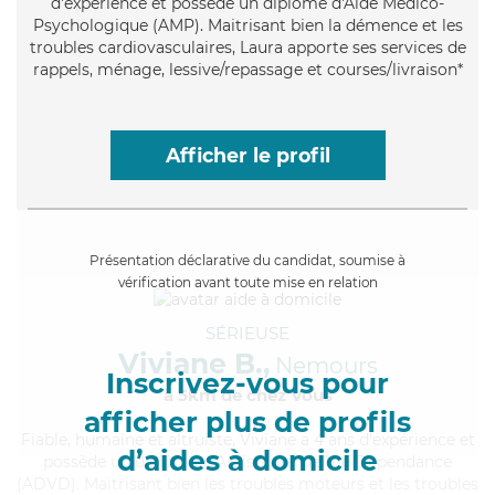
d'expérience et possède un diplôme d'Aide Médico-
Psychologique (AMP). Maitrisant bien la démence et les
troubles cardiovasculaires, Laura apporte ses services de
rappels, ménage, lessive/repassage et courses/livraison*
Afficher le profil
Présentation déclarative du candidat, soumise à
vérification avant toute mise en relation
SÉRIEUSE
Viviane B.,
Nemours
Inscrivez-vous pour
à 5km de chez Vous
afficher plus de profils
Fiable
, humaine et altruiste, Viviane a 4 ans d'expérience et
d’aides à domicile
possède un diplôme d'Assistante De Vie Dépendance
(ADVD). Maitrisant bien les troubles moteurs et les troubles