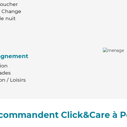
Coucher
 / Change
e nuit
agnement
ion
ades
n / Loisirs
recommandent Click&Care à P