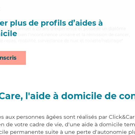
t
r plus de profils d’aides à
ergique, Samuel a 20 ans d'expérience et possède un diplôme
cile
itrisant bien l'incontinence urinaire et la rémission de cancer,
 repas, mobilité, surveillance de nuit et toilette/habillage*
nscris
Care, l'aide à domicile de co
es aux personnes âgées sont réalisés par Click&Car
 de votre cadre de vie, d'une aide à domicile tem
cile permanente suite à une perte d'autonomie pl