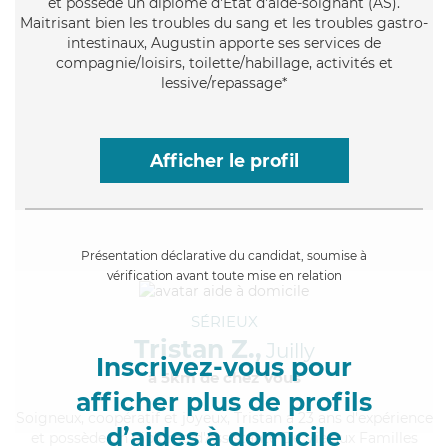
et possède un diplôme d'Etat d'aide-soignant (AS).
Maitrisant bien les troubles du sang et les troubles gastro-
intestinaux, Augustin apporte ses services de
compagnie/loisirs, toilette/habillage, activités et
lessive/repassage*
Afficher le profil
Présentation déclarative du candidat, soumise à
vérification avant toute mise en relation
SÉRIEUX
Tristan Z.,
Juilly
Inscrivez-vous pour
à 5km de chez Vous
afficher plus de profils
Soigneux
, coopératif et joyeux, Tristan a 23 ans d'expérience
d’aides à domicile
et possède un diplôme d'Assistante De Vie aux Familles