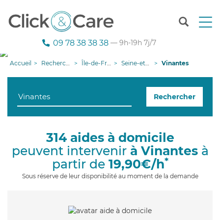
T
o
g
09 78 38 38 38
— 9h-19h 7j/7
g
l
Accueil
Recherche aide à domicile
Île-de-France
Seine-et-Marne
Vinantes
e
n
a
Rechercher
v
i
g
a
314 aides à domicile
t
peuvent intervenir
à Vinantes
à
i
o
*
partir de
19,90€/h
n
Sous réserve de leur disponibilité au moment de la demande