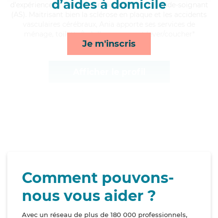
d’aides à domicile
d'expérience et possède un diplôme d'Etat d'aide-soignant
(AS). Maitrisant bien la sclérose en plaque et les accidents
vasculaires cérébraux, Ania apporte ses services de
ménage, toilette/habillage, repas et lever/coucher*
Je m'inscris
Afficher le profil
Comment pouvons-
nous vous aider ?
Avec un réseau de plus de 180 000 professionnels,