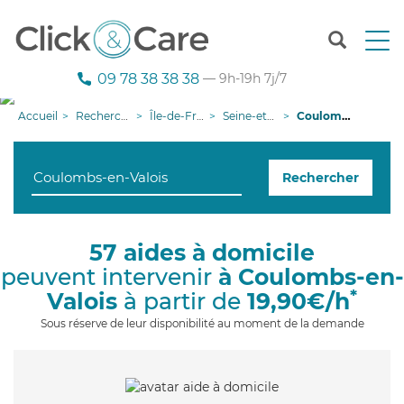
T
o
g
09 78 38 38 38
— 9h-19h 7j/7
g
l
Accueil
Recherche aide à domicile
Île-de-France
Seine-et-Marne
Coulombs-en-Valois
e
n
a
Rechercher
v
i
g
a
57 aides à domicile
t
peuvent intervenir
à Coulombs-en-
i
o
*
Valois
à partir de
19,90€/h
n
Sous réserve de leur disponibilité au moment de la demande