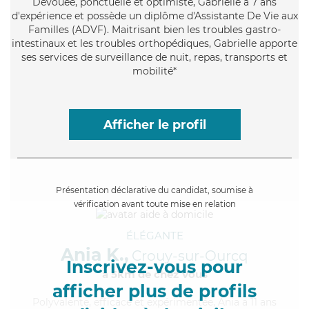
Dévouée
, ponctuelle et optimiste, Gabrielle a 7 ans
d'expérience et possède un diplôme d'Assistante De Vie aux
Familles (ADVF). Maitrisant bien les troubles gastro-
intestinaux et les troubles orthopédiques, Gabrielle apporte
ses services de surveillance de nuit, repas, transports et
mobilité*
Afficher le profil
Présentation déclarative du candidat, soumise à
vérification avant toute mise en relation
ÉLÉGANTE
Ania K.,
Crouy-sur-Ourcq
Inscrivez-vous pour
à 5km de chez Vous
afficher plus de profils
Polyvalente
, efficace et expérimentée, Ania a 11 ans