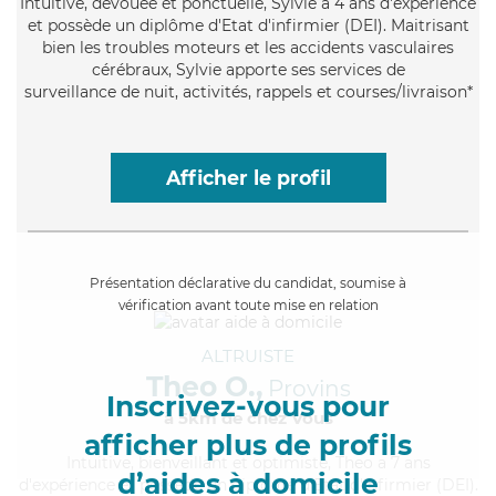
Intuitive
, dévouée et ponctuelle, Sylvie a 4 ans d'expérience
et possède un diplôme d'Etat d'infirmier (DEI). Maitrisant
bien les troubles moteurs et les accidents vasculaires
cérébraux, Sylvie apporte ses services de
surveillance de nuit, activités, rappels et courses/livraison*
Afficher le profil
Présentation déclarative du candidat, soumise à
vérification avant toute mise en relation
ALTRUISTE
Theo O.,
Provins
Inscrivez-vous pour
à 5km de chez Vous
afficher plus de profils
Intuitive
, bienveillant et optimiste, Theo a 7 ans
d’aides à domicile
d'expérience et possède un diplôme d'Etat d'infirmier (DEI).