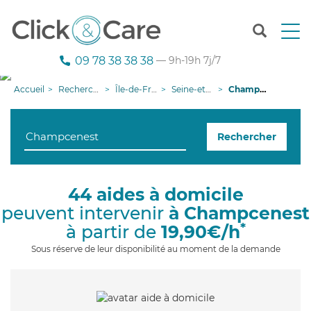
T
o
g
09 78 38 38 38
— 9h-19h 7j/7
g
l
Accueil
Recherche aide à domicile
Île-de-France
Seine-et-Marne
Champcenest
e
n
a
Rechercher
v
i
g
a
44 aides à domicile
t
peuvent intervenir
à Champcenest
i
o
*
à partir de
19,90€/h
n
Sous réserve de leur disponibilité au moment de la demande