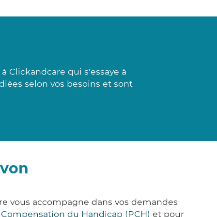
à Clickandcare qui s'essaye à
udiées selon vos besoins et sont
rvon
&Care vous accompagne dans vos demandes
e Compensation du Handicap (PCH)
et pour