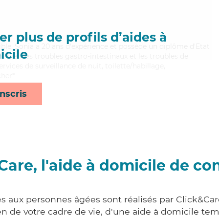
r plus de profils d’aides à
xible, Sonia a 20 ans d'expérience et possède un diplôme d'Etat
cile
nt bien les troubles gastro-intestinaux et les troubles de
ervices de surveillance de nuit, toilette/habillage,
cher*
nscris
Care, l'aide à domicile de co
es aux personnes âgées sont réalisés par Click&Car
 de votre cadre de vie, d'une aide à domicile tem