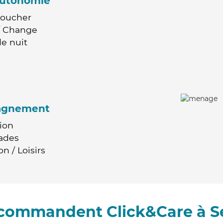
'autonomie
Coucher
 / Change
e nuit
agnement
ion
ades
n / Loisirs
recommandent Click&Care à S