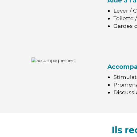
Aide à l
Lever / 
Toilette
Gardes d
Accomp
Stimulat
Promen
Discussio
Ils 