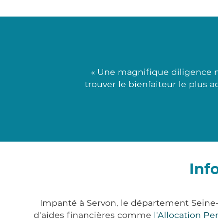
« Une magnifique diligence n
trouver le bienfaiteur le plus 
Inf
Impanté à Servon, le département Seine
d'aides financières comme
l'Allocation P