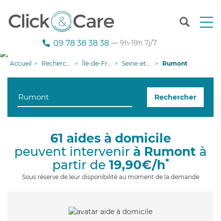
T
o
g
09 78 38 38 38
— 9h-19h 7j/7
g
l
Accueil
Recherche aide à domicile
Île-de-France
Seine-et-Marne
Rumont
e
n
a
Rechercher
v
i
g
a
61 aides à domicile
t
peuvent intervenir
à Rumont
à
i
o
*
partir de
19,90€/h
n
Sous réserve de leur disponibilité au moment de la demande