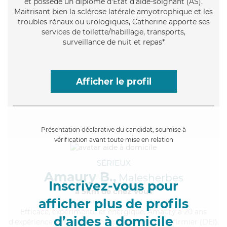
et possède un diplôme d'Etat d'aide-soignant (AS).
Maitrisant bien la sclérose latérale amyotrophique et les
troubles rénaux ou urologiques, Catherine apporte ses
services de toilette/habillage, transports,
surveillance de nuit et repas*
Afficher le profil
Présentation déclarative du candidat, soumise à
vérification avant toute mise en relation
SÉRIEUX
Amaury B.,
Malesherbes
Inscrivez-vous pour
à 5km de chez Vous
afficher plus de profils
Efficace
, expérimenté et énergique, Amaury a 20 ans
d’aides à domicile
d'expérience et possède un diplôme d'Etat d'infirmier (DEI).