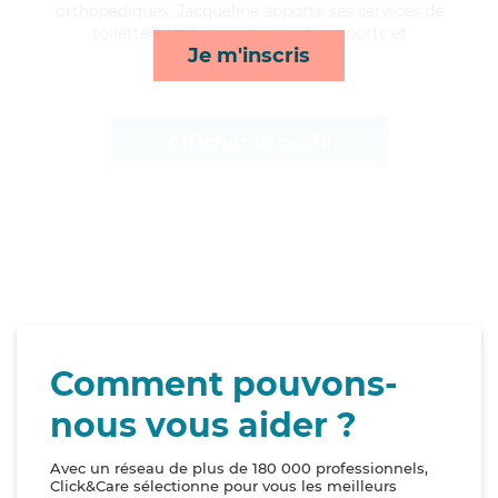
orthopédiques, Jacqueline apporte ses services de
toilette/habillage, ménage, transports et
Je m'inscris
surveillance de nuit*
Afficher le profil
Comment pouvons-
nous vous aider ?
Avec un réseau de plus de 180 000 professionnels,
Click&Care sélectionne pour vous les meilleurs