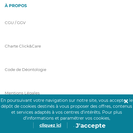
À PROPOS
CGU / GGV
Charte Click&Care
Code de Déontologie
Mentions Légales
En poursuivant votre navigation sur notre site, vous acceptez le
✕
dépôt de cookies destinés à vous proposer des offres, contenus
et services adaptés à vos centres d’intérêts.
Pour plus
Prérequis Click&Care
d’informations et paramétrer vos cookies,
J'accepte
cliquez ici
.