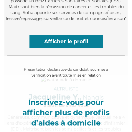
possède un BEP Carrières Sanitaires et Sociales (CSS).
Maitrisant bien la rémission de cancer et les troubles du
sang, Sofia apporte ses services de compagnie/loisirs,
lessive/repassage, surveillance de nuit et courses/livraison*
Afficher le profil
Présentation déclarative du candidat, soumise à
vérification avant toute mise en relation
ALTRUISTE
Jacqueline Y.,
Nangis
Inscrivez-vous pour
à 5km de chez Vous
afficher plus de profils
Généreuse
, communicative et dynamique, Jacqueline a 4
d’aides à domicile
ans d'expérience et possède un diplôme d'Etat d'infirmier
(DEI). Maitrisant bien les soins palliatifs et les troubles