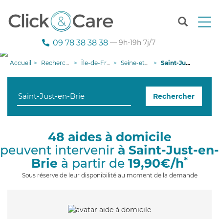
T
o
g
09 78 38 38 38
— 9h-19h 7j/7
g
l
Accueil
Recherche aide à domicile
Île-de-France
Seine-et-Marne
Saint-Just-en-Brie
e
n
a
Rechercher
v
i
g
a
48 aides à domicile
t
peuvent intervenir
à Saint-Just-en-
i
o
*
Brie
à partir de
19,90€/h
n
Sous réserve de leur disponibilité au moment de la demande