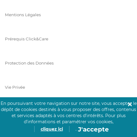
Mentions Légales
Prérequis Click&Care
Protection des Données
Vie Privée
En poursuivant votre navigation sur notre site, vous acceptez le
✕
dépôt de cookies destinés à vous proposer des offres, contenus
PAIEMENT SÉCURISÉ
et services adaptés à vos centres d’intérêts.
Pour plus
d’informations et paramétrer vos cookies,
La collecte de vos informations de carte bancaire est cryptée
J'accepte
cliquez ici
.
et assurée par Mangopay, société dûment agréée auprès de la