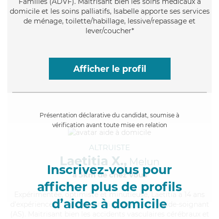
Familles (ADVF). Maitrisant bien les soins médicaux à
domicile et les soins palliatifs, Isabelle apporte ses services
de ménage, toilette/habillage, lessive/repassage et
lever/coucher*
Afficher le profil
Présentation déclarative du candidat, soumise à
vérification avant toute mise en relation
ALTRUISTE
Laetitia X.,
Melun
Inscrivez-vous pour
à 5km de chez Vous
afficher plus de profils
Expérimentée
, optimiste et minutieuse, Laetitia a 14 ans
d’aides à domicile
d'expérience et possède un diplôme d'Etat d'aide-soignant
(AS). Maitrisant bien les accidents vasculaires cérébraux et