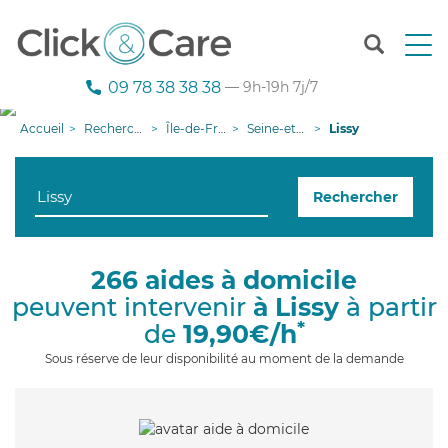
T
o
g
09 78 38 38 38
— 9h-19h 7j/7
g
l
Accueil
Recherche aide à domicile
Île-de-France
Seine-et-Marne
Lissy
e
n
a
Rechercher
v
i
g
a
266 aides à domicile
t
peuvent intervenir
à Lissy
à partir
i
o
*
de
19,90€/h
n
Sous réserve de leur disponibilité au moment de la demande