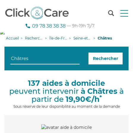
T
o
g
09 78 38 38 38
— 9h-19h 7j/7
g
l
Accueil
Recherche aide à domicile
Île-de-France
Seine-et-Marne
Châtres
e
n
a
Rechercher
v
i
g
a
137 aides à domicile
t
peuvent intervenir
à Châtres
à
i
o
*
partir de
19,90€/h
n
Sous réserve de leur disponibilité au moment de la demande