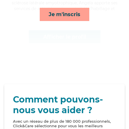
sclérose latérale amyotrophique, Angela apporte ses
services de activités, ménage, toilette/habillage et
Je m'inscris
lever/coucher*
Afficher le profil
Comment pouvons-
nous vous aider ?
Avec un réseau de plus de 180 000 professionnels,
Click&Care sélectionne pour vous les meilleurs