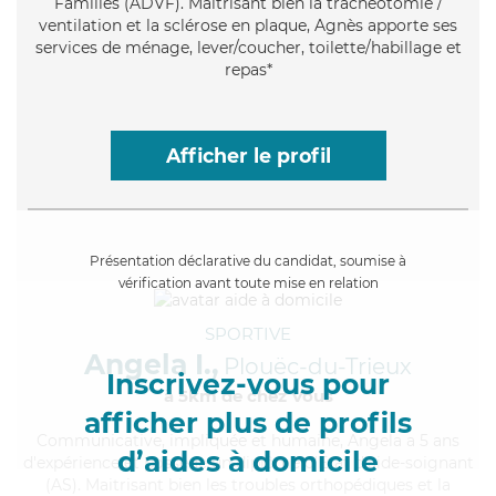
Familles (ADVF). Maitrisant bien la trachéotomie /
ventilation et la sclérose en plaque, Agnès apporte ses
services de ménage, lever/coucher, toilette/habillage et
repas*
Afficher le profil
Présentation déclarative du candidat, soumise à
vérification avant toute mise en relation
SPORTIVE
Angela I.,
Plouëc-du-Trieux
Inscrivez-vous pour
à 5km de chez Vous
afficher plus de profils
Communicative
, impliquée et humaine, Angela a 5 ans
d’aides à domicile
d'expérience et possède un diplôme d'Etat d'aide-soignant
(AS). Maitrisant bien les troubles orthopédiques et la