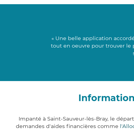
« Une belle application accor
tout en oeuvre pour trouver le p
Information
Impanté à Saint-Sauveur-lès-Bray, le dépa
demandes d'aides financières comme
l'All