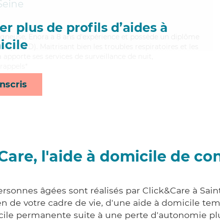
Seine
r plus de profils d’aides à
oigneuse, Enora a 8 ans d'expérience et possède un diplôme
cile
 (ADVD). Maitrisant bien les troubles respiratoires et les
apporte ses services de surveillance de nuit,
 rappels*
nscris
Care, l'aide à domicile de co
ersonnes âgées sont réalisés par Click&Care à Sain
 de votre cadre de vie, d'une aide à domicile tem
cile permanente suite à une perte d'autonomie pl