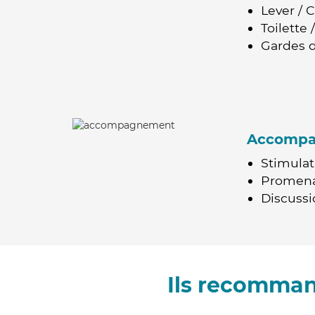
Lever / 
Toilette
Gardes d
Accomp
Stimulat
Promen
Discussio
Ils recomman