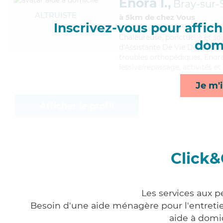
Enora I.,
Bray-sur-
ALTRUISTE
à 5km de chez Vous
Inscrivez-vous pour affiche
Chaleureuse
, ponctuelle et s
domi
d'Assistante De Vie Dépendance
troubles orthopédiques, Enora 
lessive/repassage, activités et
Je m'i
Afficher le profil
Click&
Les services aux p
Besoin d'une aide ménagère pour l'entretien
aide à domi