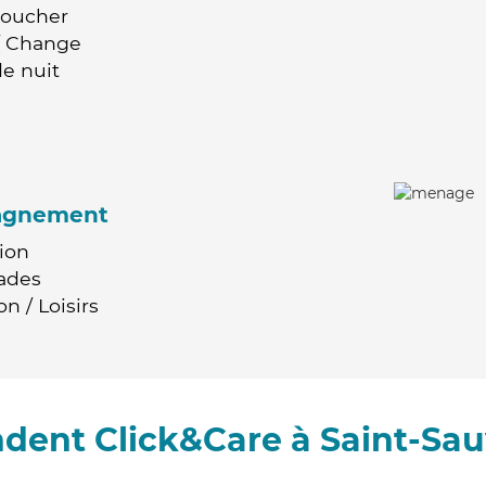
Coucher
 / Change
e nuit
agnement
ion
ades
n / Loisirs
dent Click&Care à Saint-Sau