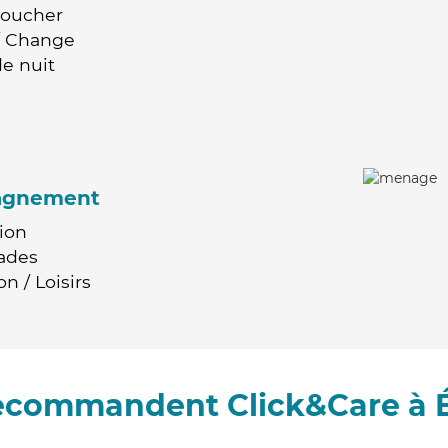
Coucher
 / Change
e nuit
agnement
ion
ades
n / Loisirs
recommandent Click&Care à 