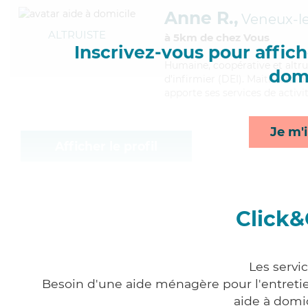
Anne R.,
Veneux-l
ALTRUISTE
à 5km de chez Vous
Inscrivez-vous pour affiche
Humaine
, coopérative et altr
domi
d'infirmier (DEI). Maitrisant 
apporte ses services de activit
Je m'i
Afficher le profil
Click&
Les servi
Besoin d'une aide ménagère pour l'entretien
aide à domi