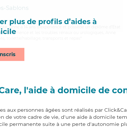
es-Sablons
r plus de profils d’aides à
uiste, Anne a 14 ans d'expérience et possède un diplôme d'Etat
cile
bien la démence et les troubles rénaux ou urologiques, Anne
és, toilette/habillage, transports et repas*
nscris
Care, l'aide à domicile de co
ces aux personnes âgées sont réalisés par Click&Car
 de votre cadre de vie, d'une aide à domicile tem
cile permanente suite à une perte d'autonomie pl