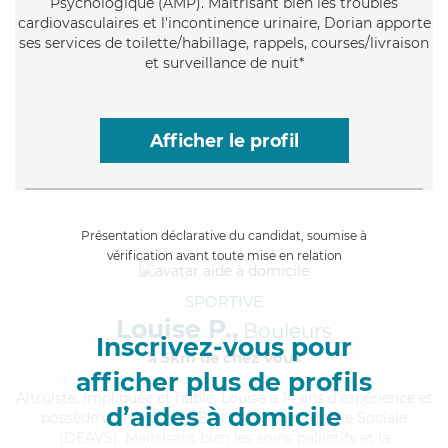
Psychologique (AMP). Maitrisant bien les troubles
cardiovasculaires et l'incontinence urinaire, Dorian apporte
ses services de toilette/habillage, rappels, courses/livraison
et surveillance de nuit*
Afficher le profil
Présentation déclarative du candidat, soumise à
vérification avant toute mise en relation
SPORTIVE
Louise P.,
Bouleurs
Inscrivez-vous pour
à 5km de chez Vous
afficher plus de profils
Altruiste
, impliquée et fiable, Louise a 14 ans d'expérience et
d’aides à domicile
possède un diplôme d'État d'Auxiliaire de Vie Sociale
(DEAVS). Maitrisant bien les soins palliatifs et la