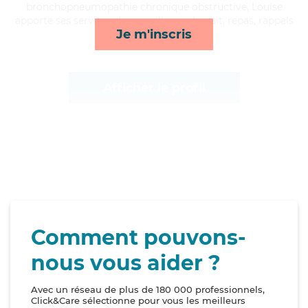
bronchopneumopathie chronique obstructive, Louise
apporte ses services de surveillance de nuit, repas, rappels
Je m'inscris
et transports*
Afficher le profil
Comment pouvons-
nous vous aider ?
Avec un réseau de plus de 180 000 professionnels,
Click&Care sélectionne pour vous les meilleurs