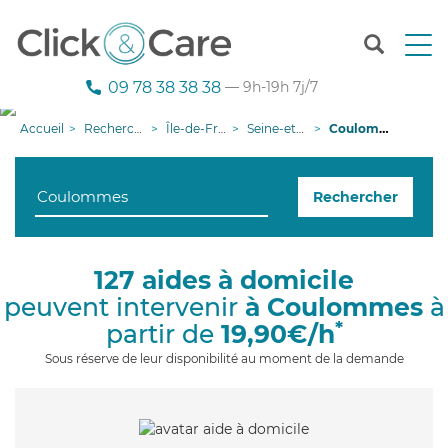
T
o
g
09 78 38 38 38
— 9h-19h 7j/7
g
l
Accueil
Recherche aide à domicile
Île-de-France
Seine-et-Marne
Coulommes
e
n
a
Rechercher
v
i
g
a
127 aides à domicile
t
peuvent intervenir
à Coulommes
à
i
o
*
partir de
19,90€/h
n
Sous réserve de leur disponibilité au moment de la demande