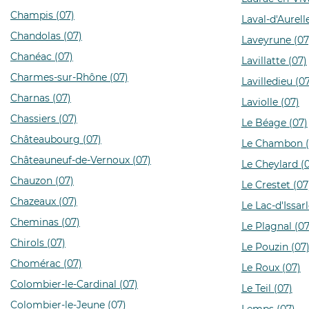
Champis (07)
Laval-d'Aurell
Chandolas (07)
Laveyrune (07
Chanéac (07)
Lavillatte (07)
Charmes-sur-Rhône (07)
Lavilledieu (0
Charnas (07)
Laviolle (07)
Chassiers (07)
Le Béage (07)
Châteaubourg (07)
Le Chambon (
Châteauneuf-de-Vernoux (07)
Le Cheylard (
Chauzon (07)
Le Crestet (07
Chazeaux (07)
Le Lac-d'Issarl
Cheminas (07)
Le Plagnal (07
Chirols (07)
Le Pouzin (07
Chomérac (07)
Le Roux (07)
Colombier-le-Cardinal (07)
Le Teil (07)
Colombier-le-Jeune (07)