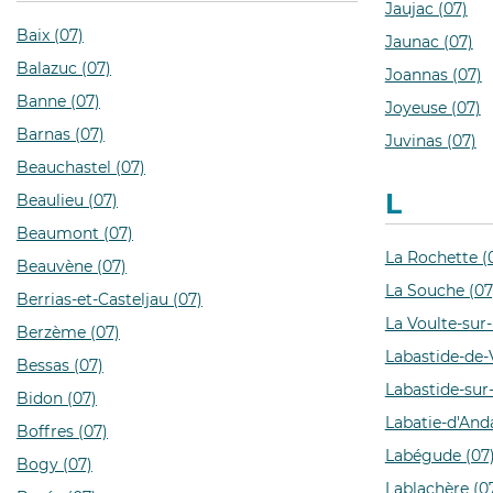
Jaujac (07)
Baix (07)
Jaunac (07)
Balazuc (07)
Joannas (07)
Banne (07)
Joyeuse (07)
Barnas (07)
Juvinas (07)
Beauchastel (07)
L
Beaulieu (07)
Beaumont (07)
La Rochette (
Beauvène (07)
La Souche (07
Berrias-et-Casteljau (07)
La Voulte-sur
Berzème (07)
Labastide-de-V
Bessas (07)
Labastide-sur
Bidon (07)
Labatie-d'And
Boffres (07)
Labégude (07
Bogy (07)
Lablachère (0