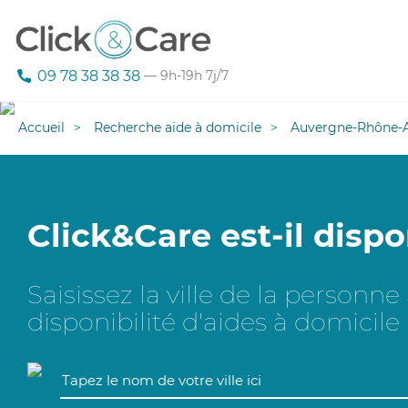
09 78 38 38 38
— 9h-19h 7j/7
Accueil
Recherche aide à domicile
Auvergne-Rhône-A
Click&Care est-il dispo
Saisissez la ville de la personn
disponibilité d'aides à domicile