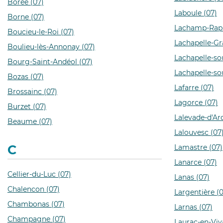
Borée (07)
Laboule (07)
Borne (07)
Lachamp-Raph
Boucieu-le-Roi (07)
Lachapelle-Gra
Boulieu-lès-Annonay (07)
Lachapelle-so
Bourg-Saint-Andéol (07)
Lachapelle-so
Bozas (07)
Lafarre (07)
Brossainc (07)
Lagorce (07)
Burzet (07)
Lalevade-d'Ar
Beaume (07)
Lalouvesc (07
C
Lamastre (07)
Lanarce (07)
Cellier-du-Luc (07)
Lanas (07)
Chalencon (07)
Largentière (0
Chambonas (07)
Larnas (07)
Champagne (07)
Laurac-en-Viva