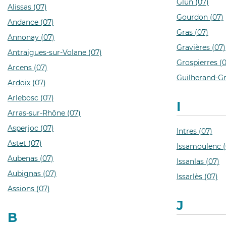
Glun (07)
Alissas (07)
Gourdon (07)
Andance (07)
Gras (07)
Annonay (07)
Gravières (07)
Antraigues-sur-Volane (07)
Grospierres (0
Arcens (07)
Guilherand-Gr
Ardoix (07)
Arlebosc (07)
I
Arras-sur-Rhône (07)
Asperjoc (07)
Intres (07)
Astet (07)
Issamoulenc (
Aubenas (07)
Issanlas (07)
Aubignas (07)
Issarlès (07)
Assions (07)
J
B