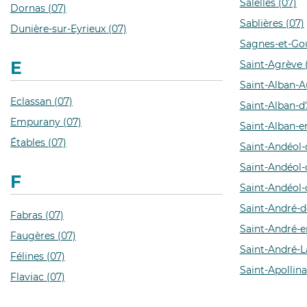
Salelles (07)
Dornas (07)
Sablières (07)
Dunière-sur-Eyrieux (07)
Sagnes-et-Gou
E
Saint-Agrève 
Saint-Alban-Au
Eclassan (07)
Saint-Alban-d'
Empurany (07)
Saint-Alban-e
Étables (07)
Saint-Andéol-
Saint-Andéol-
F
Saint-Andéol-
Saint-André-d
Fabras (07)
Saint-André-en
Faugères (07)
Saint-André-
Félines (07)
Saint-Apollina
Flaviac (07)