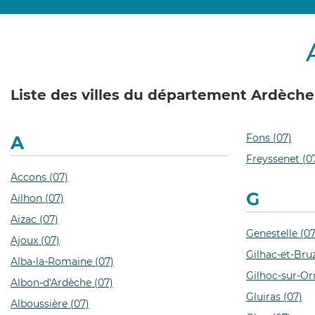
Liste des villes du département Ardèche
Fons (07)
A
Freyssenet (0
Accons (07)
G
Ailhon (07)
Aizac (07)
Genestelle (07
Ajoux (07)
Gilhac-et-Bru
Alba-la-Romaine (07)
Gilhoc-sur-Or
Albon-d'Ardèche (07)
Gluiras (07)
Alboussière (07)