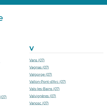
e
V
Vans (07)
)
Vagnas (07)
Valgorge (07)
Vallon-Pont-d'Arc (07)
Vals-les-Bains (07)
Valvignères (07)
(07)
Vanosc (07)