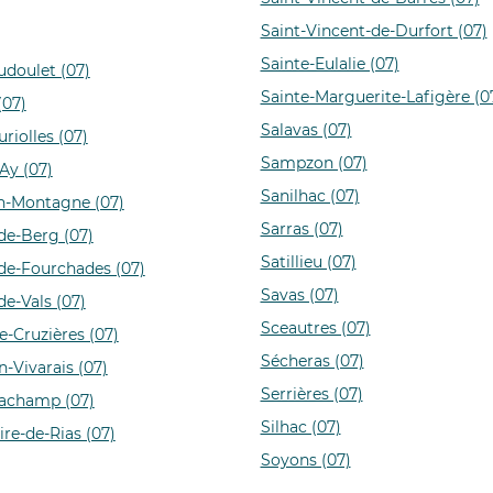
Saint-Vincent-de-Durfort (07)
Sainte-Eulalie (07)
doulet (07)
Sainte-Marguerite-Lafigère (0
(07)
Salavas (07)
riolles (07)
Sampzon (07)
Ay (07)
Sanilhac (07)
n-Montagne (07)
Sarras (07)
de-Berg (07)
Satillieu (07)
de-Fourchades (07)
Savas (07)
de-Vals (07)
Sceautres (07)
e-Cruzières (07)
Sécheras (07)
-Vivarais (07)
Serrières (07)
Lachamp (07)
Silhac (07)
ire-de-Rias (07)
Soyons (07)