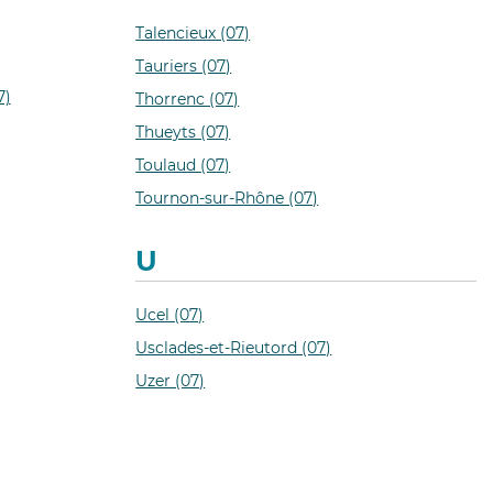
Talencieux (07)
Tauriers (07)
7)
Thorrenc (07)
Thueyts (07)
Toulaud (07)
Tournon-sur-Rhône (07)
U
Ucel (07)
Usclades-et-Rieutord (07)
Uzer (07)