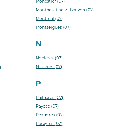
Monestier (07)
Montpezat-sous-Bauzon (07)
Montréal (07)
Montselgues (07)
N
Nonières (07)
Nozières (07)
)
P
Pailharès (07)
Payzac (07)
Peaugres (07)
Péreyres (07)