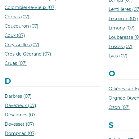
Lemps (07)
Colombier-le-Vieux (07)
Lentillères (07
Cornas (07)
Lespéron (07)
Coucouron (07)
Limony (07)
Coux (07)
Loubaresse (0
Creysseilles (07)
Lussas (07)
Cros-de-Géorand (07)
Lyas (07)
Cruas (07)
O
D
Ollières-sur-E
Darbres (07)
Orgnac-l'Aven
Davézieux (07)
Ozon (07)
Désaignes (07)
S
Devesset (07)
Dompnac (07)