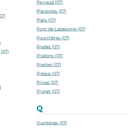
Peyraud (07)
Planzolles (07)
07)
Plats (07)
Pont-de-Labeaume (07)
Pourchères (07)
)
Prades (07)
 (07)
Pradons (07)
Pranles (07)
Préaux (07)
Privas (07)
)
Prunet (07)
Q
Quintenas (07)