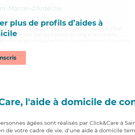
int-Marcel-d'Ardèche
r plus de profils d’aides à
erdinand a 5 ans d'expérience et possède un diplôme d'État
cile
AVS). Maitrisant bien les troubles du sang et les troubles
s services de compagnie/loisirs, courses/livraison, transports
nscris
Care, l'aide à domicile de co
personnes âgées sont réalisés par Click&Care à Sai
 de votre cadre de vie, d'une aide à domicile tem