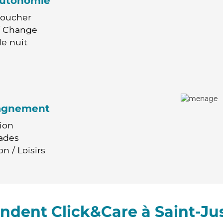
'autonomie
Coucher
 / Change
e nuit
agnement
ion
ades
n / Loisirs
ndent Click&Care à Saint-Ju