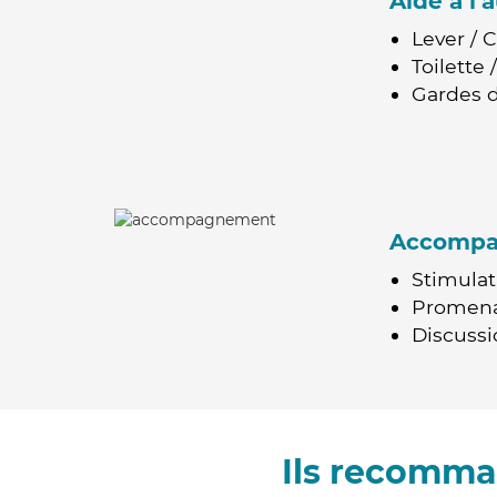
Aide à l
Lever / 
Toilette
Gardes d
Accomp
Stimulat
Promen
Discussio
Ils recomma