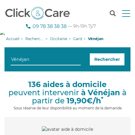
T
o
g
09 78 38 38 38
— 9h-19h 7j/7
g
l
Accueil
Recherche aide à domicile
Occitanie
Gard
Vénéjan
e
n
a
Rechercher
v
i
g
a
136 aides à domicile
t
peuvent intervenir
à Vénéjan
à
i
o
*
partir de
19,90€/h
n
Sous réserve de leur disponibilité au moment de la demande