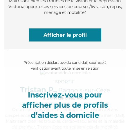
Maitrisant bien les troubles de la vision et la dépression,
Victoria apporte ses services de courses/livraison, repas,
ménage et mobilité*
Afficher le profil
Présentation déclarative du candidat, soumise à
vérification avant toute mise en relation
SPORTIF
Tristan P.,
Bagnols-sur-Cèze
Inscrivez-vous pour
à 5km de chez Vous
afficher plus de profils
Optimiste
, polyvalent et infatiguable, Tristan a 8 ans
d’aides à domicile
d'expérience et possède un diplôme d'Etat d'infirmier (DEI).
Maitrisant bien les troubles cardiovasculaires et la maladie
d'alzheimer, Tristan apporte ses services de mobilité,