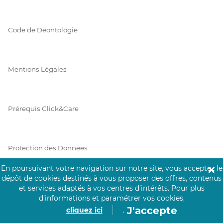
Code de Déontologie
Mentions Légales
Prérequis Click&Care
Protection des Données
En poursuivant votre navigation sur notre site, vous acceptez le
✕
dépôt de cookies destinés à vous proposer des offres, contenus
Vie Privée
et services adaptés à vos centres d’intérêts.
Pour plus
d’informations et paramétrer vos cookies,
J'accepte
cliquez ici
.