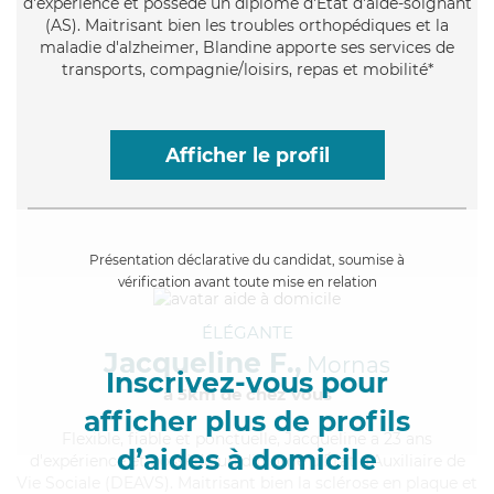
d'expérience et possède un diplôme d'Etat d'aide-soignant
(AS). Maitrisant bien les troubles orthopédiques et la
maladie d'alzheimer, Blandine apporte ses services de
transports, compagnie/loisirs, repas et mobilité*
Afficher le profil
Présentation déclarative du candidat, soumise à
vérification avant toute mise en relation
ÉLÉGANTE
Jacqueline F.,
Mornas
Inscrivez-vous pour
à 5km de chez Vous
afficher plus de profils
Flexible
, fiable et ponctuelle, Jacqueline a 23 ans
d’aides à domicile
d'expérience et possède un diplôme d'État d'Auxiliaire de
Vie Sociale (DEAVS). Maitrisant bien la sclérose en plaque et