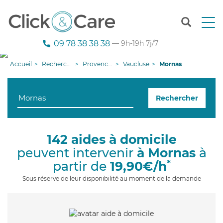
T
o
g
09 78 38 38 38
— 9h-19h 7j/7
g
l
Accueil
Recherche aide à domicile
Provence-Alpes-Côte d'Azur
Vaucluse
Mornas
e
n
a
Rechercher
v
i
g
a
142 aides à domicile
t
peuvent intervenir
à Mornas
à
i
o
*
partir de
19,90€/h
n
Sous réserve de leur disponibilité au moment de la demande