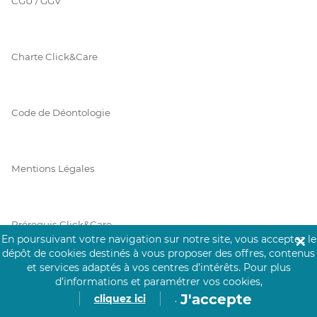
CGU / GGV
Charte Click&Care
Code de Déontologie
Mentions Légales
Prérequis Click&Care
En poursuivant votre navigation sur notre site, vous acceptez le
✕
dépôt de cookies destinés à vous proposer des offres, contenus
et services adaptés à vos centres d’intérêts.
Pour plus
Protection des Données
d’informations et paramétrer vos cookies,
J'accepte
cliquez ici
.