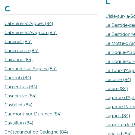
L
C
L'Isle-sur-la-
Cabrières-d'Aigues (84)
La Bastide-de
Cabrières-d'Avignon (84)
La Bastidonne
Cadenet (84)
La Motte-d'Ai
Caderousse (84)
La Roque-Alri
Cairanne (84)
La Roque-sur-
Camaret-sur-Aigues (84)
La Tour-d'Aigu
Caromb (84)
Lacoste (84)
Carpentras (84)
Lafare (84)
Caseneuve (84)
Lagarde-d'Apt
Castellet (84)
Lagarde-Paréo
Caumont-sur-Durance (84)
Lagnes (84)
Cavaillon (84)
Lamotte-du-R
Châteauneuf-de-Gadagne (84)
Lapalud (84)