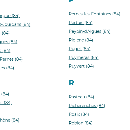
Pernes-les-Fontaines (84)
Sorgue (84)
Pertuis (84)
s-Jourdans (84)
Peypin-d'Aigues (84)
 (84)
Piolenc (84)
gues (84)
Puget (84)
c (84)
Puyméras (84)
Pernes (84)
Puyvert (84)
es (84)
R
 (84)
Rasteau (84)
l (84)
Richerenches (84)
Roaix (84)
hône (84)
Robion (84)