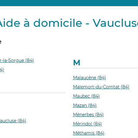
Aide à domicile - Vauclus
e
r-la-Sorgue (84)
M
4)
Malaucène (84)
Malemort-du-Comtat (84)
Maubec (84)
Mazan (84)
Ménerbes (84)
aucluse (84)
Mérindol (84)
Méthamis (84)