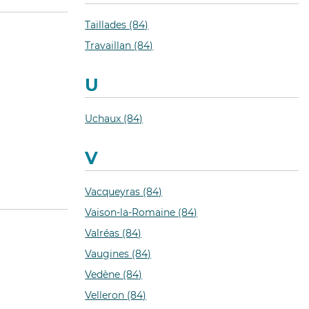
Taillades (84)
Travaillan (84)
U
Uchaux (84)
V
Vacqueyras (84)
Vaison-la-Romaine (84)
Valréas (84)
Vaugines (84)
Vedène (84)
Velleron (84)