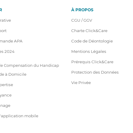
R
À PROPOS
rative
CGU / GGV
port
Charte Click&Care
emande APA
Code de Déontologie
es 2024
Mentions Légales
Prérequis Click&Care
 de Compensation du Handicap
Protection des Données
de à Domicile
Vie Privée
pertise
oyance
ainage
 l'application mobile