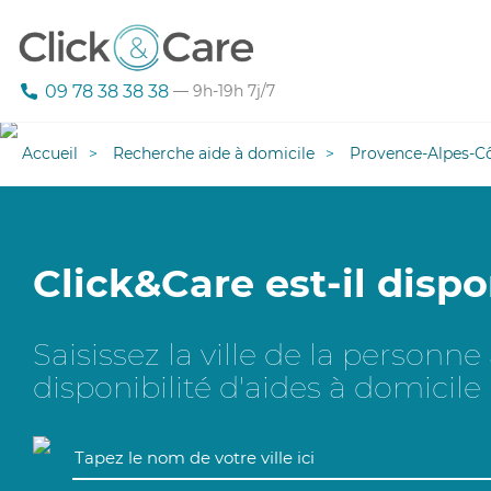
09 78 38 38 38
— 9h-19h 7j/7
Accueil
Recherche aide à domicile
Provence-Alpes-Cô
Click&Care est-il dispo
Saisissez la ville de la personn
disponibilité d'aides à domicile