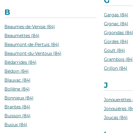
G
B
Gargas (84)
Gignac (84)
Beaumes-de-Venise (84)
Gigondas (84
Beaumettes (84)
Gordes (84)
Beaumont-de-Pertuis (84)
Goult (84)
Beaumont-du-Ventoux (84)
Grambois (84
Bédarrides (84)
Grillon (84)
Bédoin (84)
Blauvac (84)
J
Bollène (84)
Bonnieux (84)
Jonquerettes 
Brantes (84)
Jonquières (8
Buisson (84)
Joucas (84)
Buoux (84)