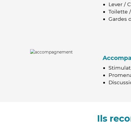
Lever / 
Toilette
Gardes d
Accomp
Stimulat
Promen
Discussio
Ils re