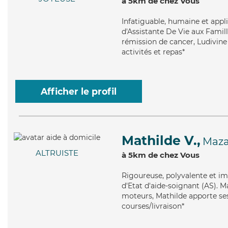
à 5km de chez Vous
Infatiguable
, humaine et appl
d'Assistante De Vie aux Famill
rémission de cancer, Ludivine 
activités et repas*
Afficher le profil
Mathilde V.,
Maz
ALTRUISTE
à 5km de chez Vous
Rigoureuse
, polyvalente et i
d'Etat d'aide-soignant (AS). Ma
moteurs, Mathilde apporte ses 
courses/livraison*