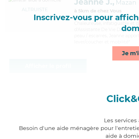
Jeanne J.,
Mazan
ALTRUISTE
à 5km de chez Vous
Inscrivez-vous pour affiche
Chaleureuse
, infatiguable et
domi
d'Assistante De Vie Dépendance
peau / escarres, Jeanne apporte
lever/coucher et mobilité*
Je m'i
Afficher le profil
Click&
Les services
Besoin d'une aide ménagère pour l'entretien
aide à domi