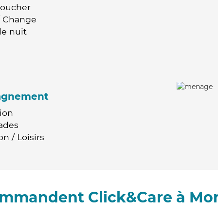
Coucher
 / Change
e nuit
agnement
ion
ades
n / Loisirs
commandent Click&Care à Mo