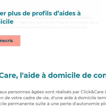
r plus de profils d’aides à
 gaie, Jeanne a 18 ans d'expérience et possède un diplôme
cile
 (ADVD). Maitrisant bien le HIV / Sida et les troubles de la
 ses services de courses/livraison, toilette/habillage,
nscris
Care, l'aide à domicile de co
 aux personnes âgées sont réalisés par Click&Care
 de votre cadre de vie, d'une aide à domicile tem
cile permanente suite à une perte d'autonomie pl