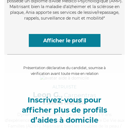
possède un diplôme d'Aide Médico-Psychologique (AMP).
Maitrisant bien la maladie d'alzheimer et la sclérose en
plaque, Ania apporte ses services de lessive/repassage,
rappels, surveillance de nuit et mobilité*
Afficher le profil
Présentation déclarative du candidat, soumise à
vérification avant toute mise en relation
ALTRUISTE
Leon G.,
Carpentras
Inscrivez-vous pour
à 5km de chez Vous
afficher plus de profils
Dynamique
, intuitive et généreux, Leon a 9 ans
d’aides à domicile
d'expérience et possède un diplôme d'Assistante De Vie aux
Familles (ADVF). Maitrisant bien les troubles de la peau /