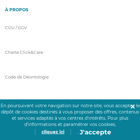
À PROPOS
CGU / GGV
Charte Click&Care
Code de Déontologie
Mentions Légales
En poursuivant votre navigation sur notre site, vous acceptez le
✕
dépôt de cookies destinés à vous proposer des offres, contenus
et services adaptés à vos centres d’intérêts.
Pour plus
d’informations et paramétrer vos cookies,
Prérequis Click&Care
J'accepte
cliquez ici
.