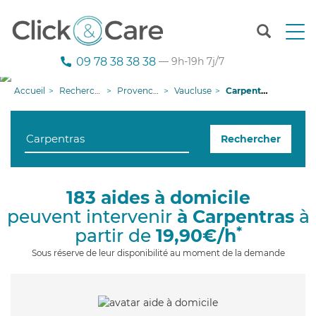
T
o
g
09 78 38 38 38
— 9h-19h 7j/7
g
l
Accueil
Recherche aide à domicile
Provence-Alpes-Côte d'Azur
Vaucluse
Carpentras
e
n
a
Rechercher
v
i
g
a
183 aides à domicile
t
peuvent intervenir
à Carpentras
à
i
o
*
partir de
19,90€/h
n
Sous réserve de leur disponibilité au moment de la demande