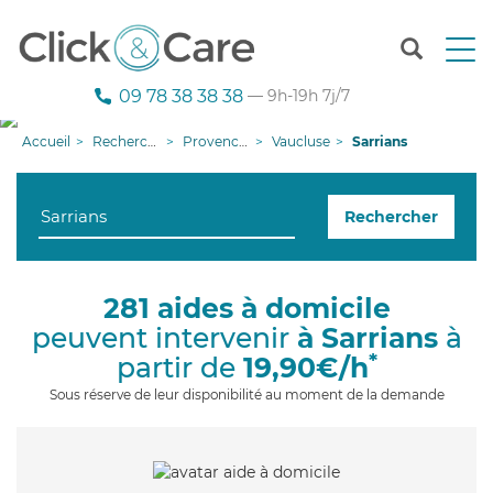
T
o
g
09 78 38 38 38
— 9h-19h 7j/7
g
l
Accueil
Recherche aide à domicile
Provence-Alpes-Côte d'Azur
Vaucluse
Sarrians
e
n
a
Rechercher
v
i
g
a
281 aides à domicile
t
peuvent intervenir
à Sarrians
à
i
o
*
partir de
19,90€/h
n
Sous réserve de leur disponibilité au moment de la demande