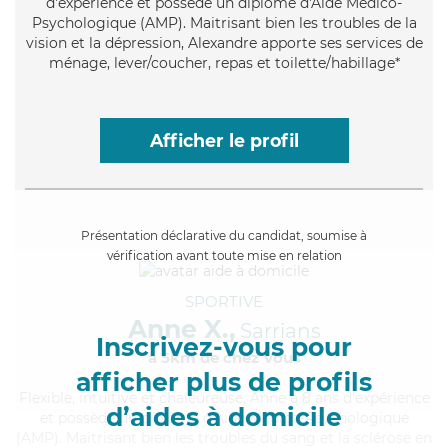
d'expérience et possède un diplôme d'Aide Médico-
Psychologique (AMP). Maitrisant bien les troubles de la
vision et la dépression, Alexandre apporte ses services de
ménage, lever/coucher, repas et toilette/habillage*
Afficher le profil
Présentation déclarative du candidat, soumise à
vérification avant toute mise en relation
SPORTIVE
Anne X.,
Sarrians
Inscrivez-vous pour
à 5km de chez Vous
afficher plus de profils
Flexible
, intuitive et chaleureuse, Anne a 8 ans d'expérience
d’aides à domicile
et possède un diplôme d'Aide Médico-Psychologique
(AMP). Maitrisant bien les troubles du sang et la sclérose en