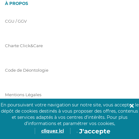
À PROPOS
CGU / GGV
Charte Click&Care
Code de Déontologie
Mentions Légales
En poursuivant votre navigation sur notre site, vous acceptez le
✕
dépôt de cookies destinés à vous proposer des offres, contenus
et services adaptés à vos centres d’intérêts.
Pour plus
Prérequis Click&Care
d’informations et paramétrer vos cookies,
J'accepte
cliquez ici
.