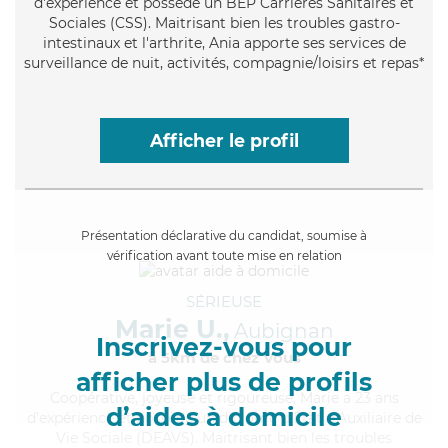
d'expérience et possède un BEP Carrières Sanitaires et
Sociales (CSS). Maitrisant bien les troubles gastro-
intestinaux et l'arthrite, Ania apporte ses services de
surveillance de nuit, activités, compagnie/loisirs et repas*
Afficher le profil
Présentation déclarative du candidat, soumise à
vérification avant toute mise en relation
SÉRIEUSE
Marie U.,
Aubignan
Inscrivez-vous pour
à 5km de chez Vous
afficher plus de profils
Coopérative
, joyeuse et rigoureuse, Marie a 23 ans
d’aides à domicile
d'expérience et possède un diplôme d'État d'Auxiliaire de
Vie Sociale (DEAVS). Maitrisant bien les troubles