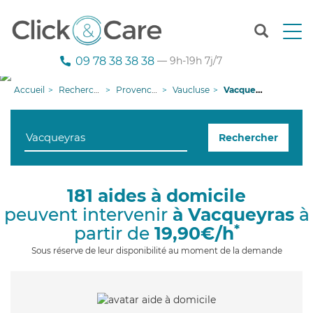
T
o
g
09 78 38 38 38
— 9h-19h 7j/7
g
l
Accueil
Recherche aide à domicile
Provence-Alpes-Côte d'Azur
Vaucluse
Vacqueyras
e
n
a
Rechercher
v
i
g
a
181 aides à domicile
t
peuvent intervenir
à Vacqueyras
à
i
o
*
partir de
19,90€/h
n
Sous réserve de leur disponibilité au moment de la demande