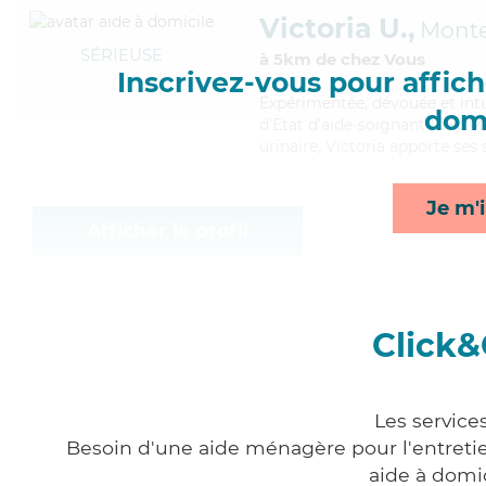
Victoria U.,
Mont
SÉRIEUSE
à 5km de chez Vous
Inscrivez-vous pour affiche
Expérimentée
, dévouée et int
domi
d'Etat d'aide-soignant (AS). M
urinaire, Victoria apporte ses 
Je m'i
Afficher le profil
Click&
Les service
Besoin d'une aide ménagère pour l'entretien
aide à domi