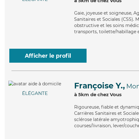
à 5km de chez Vous
Gaie
, joyeuse et soigneuse, A
Sanitaires et Sociales (CSS).
obstructive et les soins médi
transports, toilette/habillage 
Afficher le profil
Françoise Y.,
Mon
ÉLÉGANTE
à 5km de chez Vous
Rigoureuse
, fiable et dynami
Carrières Sanitaires et Sociale
sclérose latérale amyotrophiqu
courses/livraison, lever/couc