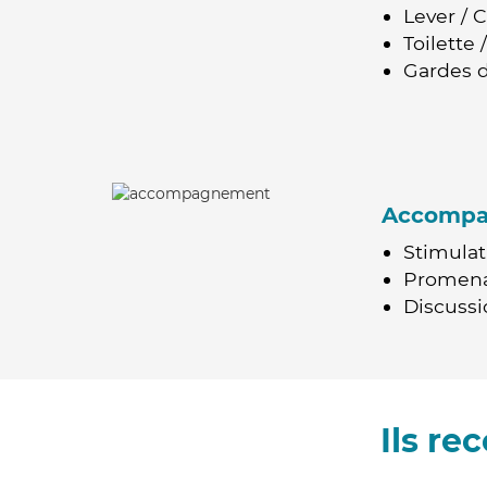
Lever / 
Toilette
Gardes d
Accomp
Stimulat
Promen
Discussio
Ils r