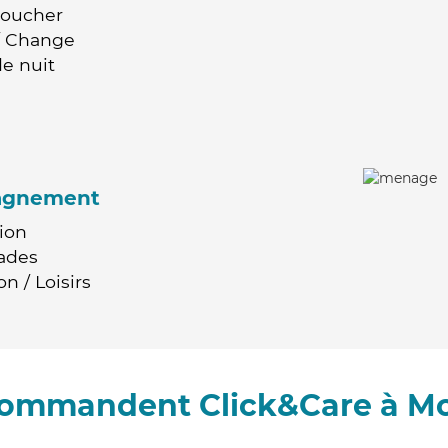
Coucher
 / Change
e nuit
agnement
ion
ades
n / Loisirs
ecommandent Click&Care à M