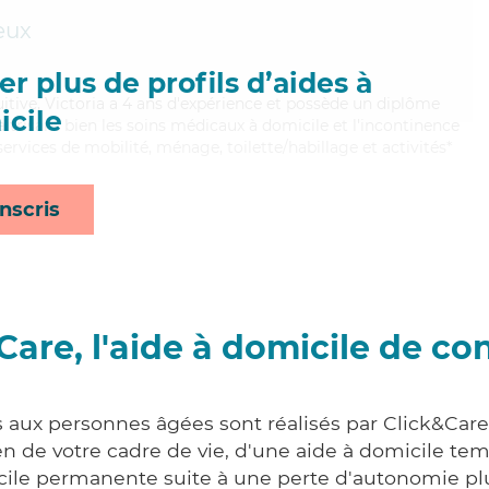
eux
r plus de profils d’aides à
uitive, Victoria a 4 ans d'expérience et possède un diplôme
cile
aitrisant bien les soins médicaux à domicile et l'incontinence
services de mobilité, ménage, toilette/habillage et activités*
nscris
Care, l'aide à domicile de co
s aux personnes âgées sont réalisés par Click&Car
 de votre cadre de vie, d'une aide à domicile tem
cile permanente suite à une perte d'autonomie pl