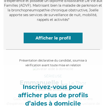
d'expérience et possède un diplôme d'Assistante De Vie aux
Familles (ADVF). Maitrisant bien la maladie de parkinson et
la bronchopneumopathie chronique obstructive, Joelle
apporte ses services de surveillance de nuit, mobilité,
rappels et activités*
Afficher le profil
Présentation déclarative du candidat, soumise à
vérification avant toute mise en relation
SÉRIEUSE
Emmanuelle L.,
Le Thor
Inscrivez-vous pour
à 5km de chez Vous
afficher plus de profils
Gaie
, appliquée et joyeuse, Emmanuelle a 10 ans
d’aides à domicile
d'expérience et possède un diplôme d'État d'Auxiliaire de