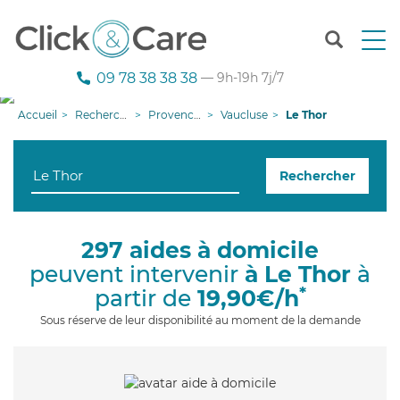
T
o
g
09 78 38 38 38
— 9h-19h 7j/7
g
l
Accueil
Recherche aide à domicile
Provence-Alpes-Côte d'Azur
Vaucluse
Le Thor
e
n
a
Rechercher
v
i
g
a
297 aides à domicile
t
peuvent intervenir
à Le Thor
à
i
o
*
partir de
19,90€/h
n
Sous réserve de leur disponibilité au moment de la demande