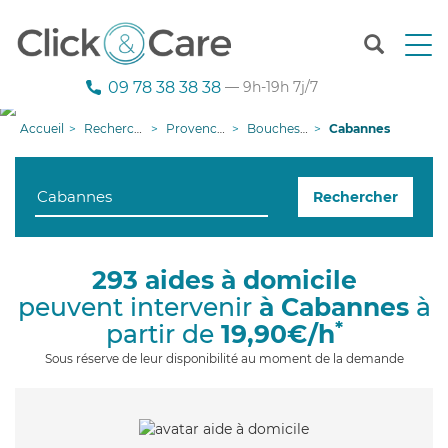
T
o
g
09 78 38 38 38
— 9h-19h 7j/7
g
l
Accueil
Recherche aide à domicile
Provence-Alpes-Côte d'Azur
Bouches-du-Rhône
Cabannes
e
n
a
Rechercher
v
i
g
a
293 aides à domicile
t
peuvent intervenir
à Cabannes
à
i
o
*
partir de
19,90€/h
n
Sous réserve de leur disponibilité au moment de la demande