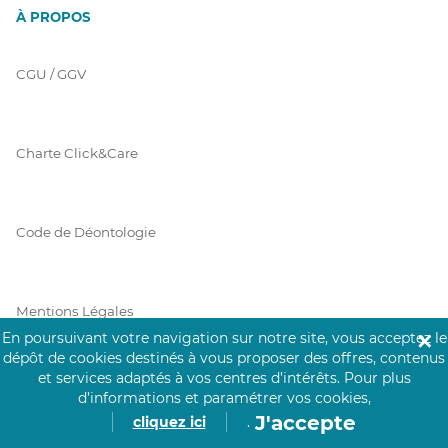
À PROPOS
CGU / GGV
Charte Click&Care
Code de Déontologie
Mentions Légales
En poursuivant votre navigation sur notre site, vous acceptez le
✕
dépôt de cookies destinés à vous proposer des offres, contenus
et services adaptés à vos centres d’intérêts.
Pour plus
Prérequis Click&Care
d’informations et paramétrer vos cookies,
J'accepte
cliquez ici
.