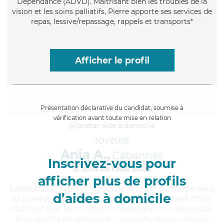
Dépendance (ADVD). Maitrisant bien les troubles de la
vision et les soins palliatifs, Pierre apporte ses services de
repas, lessive/repassage, rappels et transports*
Afficher le profil
Présentation déclarative du candidat, soumise à
vérification avant toute mise en relation
JOYEUSE
Ania A.,
Cabannes
Inscrivez-vous pour
à 5km de chez Vous
afficher plus de profils
Enthousiaste
, fiable et impliquée, Ania a 9 ans d'expérience
d’aides à domicile
et possède un BEP Carrières Sanitaires et Sociales (CSS).
Maitrisant bien les troubles orthopédiques et la dépression,
Ania apporte ses services de courses/livraison, ménage,