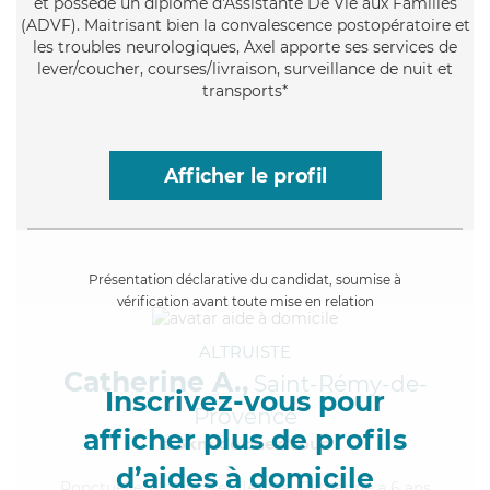
et possède un diplôme d'Assistante De Vie aux Familles
(ADVF). Maitrisant bien la convalescence postopératoire et
les troubles neurologiques, Axel apporte ses services de
lever/coucher, courses/livraison, surveillance de nuit et
transports*
Afficher le profil
Présentation déclarative du candidat, soumise à
vérification avant toute mise en relation
ALTRUISTE
Catherine A.,
Saint-Rémy-de-
Inscrivez-vous pour
Provence
afficher plus de profils
à 5km de chez Vous
d’aides à domicile
Ponctuelle
, altruiste et flexible, Catherine a 6 ans