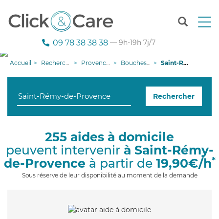
T
o
g
09 78 38 38 38
— 9h-19h 7j/7
g
l
Accueil
Recherche aide à domicile
Provence-Alpes-Côte d'Azur
Bouches-du-Rhône
Saint-Rémy-de-Provence
e
n
a
Rechercher
v
i
g
a
255 aides à domicile
t
peuvent intervenir
à Saint-Rémy-
i
o
*
de-Provence
à partir de
19,90€/h
n
Sous réserve de leur disponibilité au moment de la demande