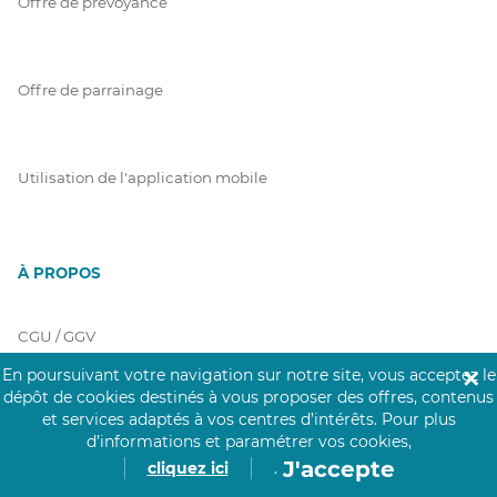
Offre de prévoyance
Offre de parrainage
Utilisation de l'application mobile
À PROPOS
CGU / GGV
En poursuivant votre navigation sur notre site, vous acceptez le
✕
dépôt de cookies destinés à vous proposer des offres, contenus
et services adaptés à vos centres d’intérêts.
Pour plus
Charte Click&Care
d’informations et paramétrer vos cookies,
J'accepte
cliquez ici
.