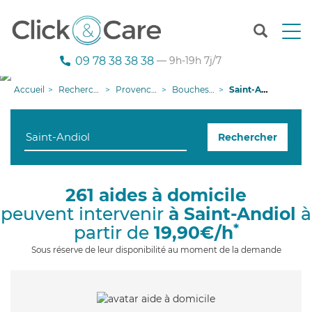
T
o
g
09 78 38 38 38
— 9h-19h 7j/7
g
l
Accueil
Recherche aide à domicile
Provence-Alpes-Côte d'Azur
Bouches-du-Rhône
Saint-Andiol
e
n
a
Rechercher
v
i
g
a
261 aides à domicile
t
peuvent intervenir
à Saint-Andiol
à
i
o
*
partir de
19,90€/h
n
Sous réserve de leur disponibilité au moment de la demande