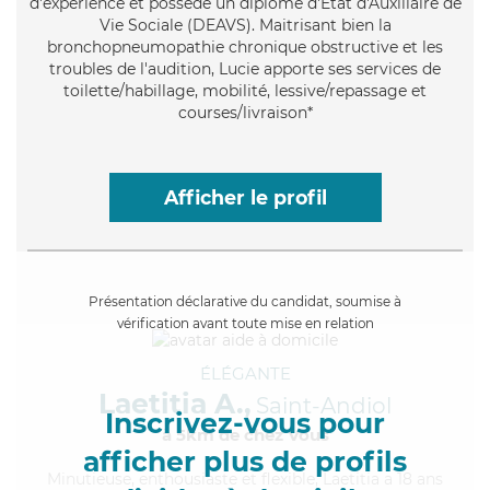
d'expérience et possède un diplôme d'État d'Auxiliaire de
Vie Sociale (DEAVS). Maitrisant bien la
bronchopneumopathie chronique obstructive et les
troubles de l'audition, Lucie apporte ses services de
toilette/habillage, mobilité, lessive/repassage et
courses/livraison*
Afficher le profil
Présentation déclarative du candidat, soumise à
vérification avant toute mise en relation
ÉLÉGANTE
Laetitia A.,
Saint-Andiol
Inscrivez-vous pour
à 5km de chez Vous
afficher plus de profils
Minutieuse
, enthousiaste et flexible, Laetitia a 18 ans