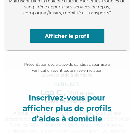
Maitrisant bien la maladie d'alzheimer et les troubles du
sang, Irène apporte ses services de repas,
compagnie/loisirs, mobilité et transports*
Afficher le profil
Présentation déclarative du candidat, soumise à
vérification avant toute mise en relation
ALTRUISTE
Lea C.,
Mollégès
Inscrivez-vous pour
à 5km de chez Vous
afficher plus de profils
Appliquée
, enthousiaste et minutieuse, Lea a 23 ans
d’aides à domicile
d'expérience et possède un diplôme d'Assistante De Vie aux
Familles (ADVF). Maitrisant bien les troubles rénaux ou
urologiques et la trachéotomie / ventilation, Lea apporte