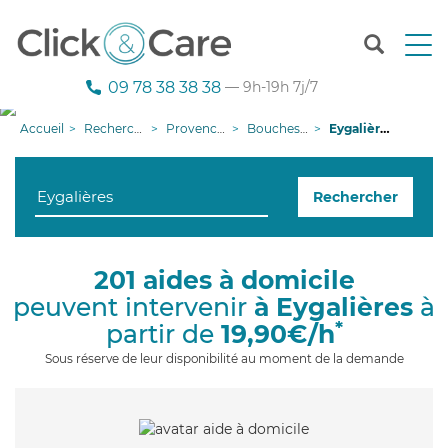
T
o
g
09 78 38 38 38
— 9h-19h 7j/7
g
l
Accueil
Recherche aide à domicile
Provence-Alpes-Côte d'Azur
Bouches-du-Rhône
Eygalières
e
n
a
Rechercher
v
i
g
a
201 aides à domicile
t
peuvent intervenir
à Eygalières
à
i
o
*
partir de
19,90€/h
n
Sous réserve de leur disponibilité au moment de la demande