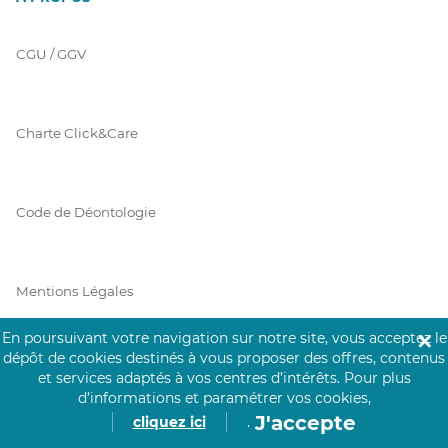
CGU / GGV
Charte Click&Care
Code de Déontologie
Mentions Légales
En poursuivant votre navigation sur notre site, vous acceptez le
✕
dépôt de cookies destinés à vous proposer des offres, contenus
Prérequis Click&Care
et services adaptés à vos centres d’intérêts.
Pour plus
d’informations et paramétrer vos cookies,
J'accepte
cliquez ici
.