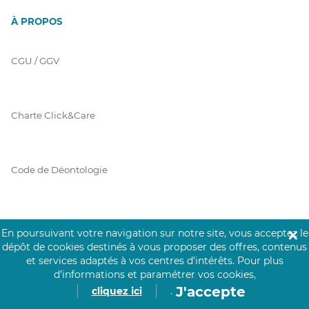
À PROPOS
CGU / GGV
Charte Click&Care
Code de Déontologie
Mentions Légales
En poursuivant votre navigation sur notre site, vous acceptez le
✕
dépôt de cookies destinés à vous proposer des offres, contenus
et services adaptés à vos centres d’intérêts.
Pour plus
d’informations et paramétrer vos cookies,
Prérequis Click&Care
J'accepte
cliquez ici
.