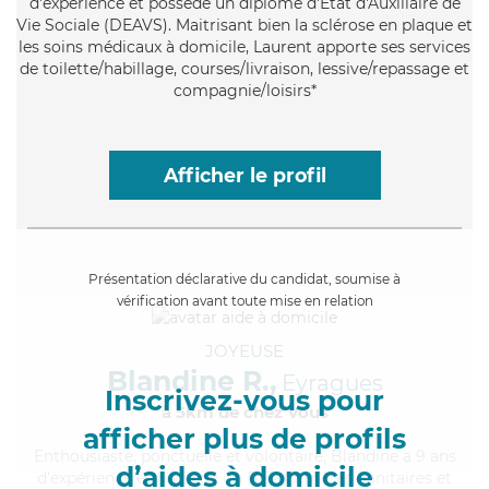
d'expérience et possède un diplôme d'État d'Auxiliaire de
Vie Sociale (DEAVS). Maitrisant bien la sclérose en plaque et
les soins médicaux à domicile, Laurent apporte ses services
de toilette/habillage, courses/livraison, lessive/repassage et
compagnie/loisirs*
Afficher le profil
Présentation déclarative du candidat, soumise à
vérification avant toute mise en relation
JOYEUSE
Blandine R.,
Eyragues
Inscrivez-vous pour
à 5km de chez Vous
afficher plus de profils
Enthousiaste
, ponctuelle et volontaire, Blandine a 9 ans
d’aides à domicile
d'expérience et possède un BEP Carrières Sanitaires et