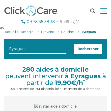
T
o
g
09 78 38 38 38
— 9h-19h 7j/7
g
l
Accueil
Recherche aide à domicile
Provence-Alpes-Côte d'Azur
Bouches-du-Rhône
Eyragues
e
n
a
Rechercher
v
i
g
a
280 aides à domicile
t
peuvent intervenir
à Eyragues
à
i
o
*
partir de
19,90€/h
n
Sous réserve de leur disponibilité au moment de la demande