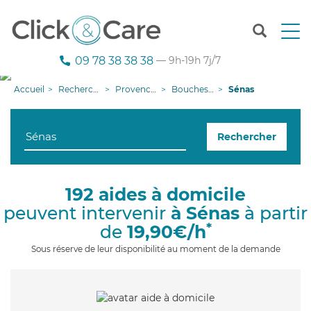
T
o
g
09 78 38 38 38
— 9h-19h 7j/7
g
l
Accueil
Recherche aide à domicile
Provence-Alpes-Côte d'Azur
Bouches-du-Rhône
Sénas
e
n
a
Rechercher
v
i
g
a
192 aides à domicile
t
peuvent intervenir
à Sénas
à partir
i
o
*
de
19,90€/h
n
Sous réserve de leur disponibilité au moment de la demande