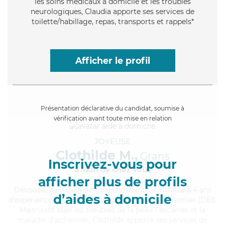
les soins médicaux à domicile et les troubles
neurologiques, Claudia apporte ses services de
toilette/habillage, repas, transports et rappels*
Afficher le profil
Présentation déclarative du candidat, soumise à
vérification avant toute mise en relation
JOYEUSE
Clothilde M.,
Grans
Inscrivez-vous pour
à 5km de chez Vous
afficher plus de profils
Dévouée
, bienveillante et enthousiaste, Clothilde a 4 ans
d’aides à domicile
d'expérience et possède un diplôme d'Etat d'infirmier (DEI).
Maitrisant bien les troubles de la peau / escarres et la
maladie d'alzheimer, Clothilde apporte ses services de