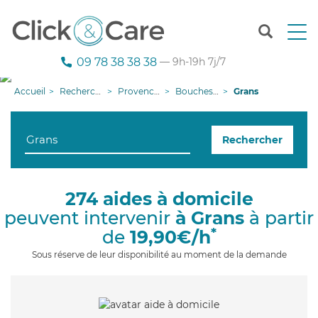
T
o
g
09 78 38 38 38
— 9h-19h 7j/7
g
l
Accueil
Recherche aide à domicile
Provence-Alpes-Côte d'Azur
Bouches-du-Rhône
Grans
e
n
a
Rechercher
v
i
g
a
274 aides à domicile
t
peuvent intervenir
à Grans
à partir
i
o
*
de
19,90€/h
n
Sous réserve de leur disponibilité au moment de la demande