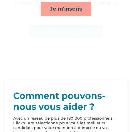
transports, toilette/habillage, lessive/repassage et
Je m'inscris
compagnie/loisirs*
Afficher le profil
Comment pouvons-
nous vous aider ?
Avec un réseau de plus de 180 000 professionnels,
Click&Care sélectionne pour vous les meilleurs
candidats pour votre maintien à domicile ou vos