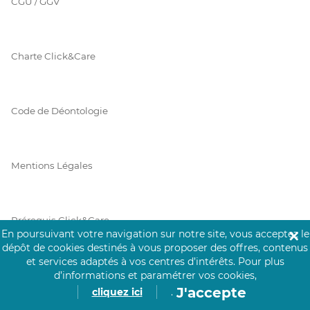
CGU / GGV
Charte Click&Care
Code de Déontologie
Mentions Légales
Prérequis Click&Care
En poursuivant votre navigation sur notre site, vous acceptez le
✕
dépôt de cookies destinés à vous proposer des offres, contenus
et services adaptés à vos centres d’intérêts.
Pour plus
Protection des Données
d’informations et paramétrer vos cookies,
J'accepte
cliquez ici
.