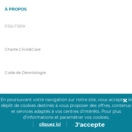
À PROPOS
CGU / GGV
Charte Click&Care
Code de Déontologie
Mentions Légales
En poursuivant votre navigation sur notre site, vous acceptez le
✕
dépôt de cookies destinés à vous proposer des offres, contenus
et services adaptés à vos centres d’intérêts.
Pour plus
d’informations et paramétrer vos cookies,
Prérequis Click&Care
J'accepte
cliquez ici
.