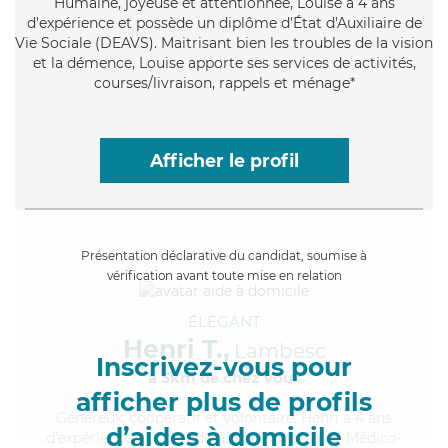
Humaine
, joyeuse et attentionnée, Louise a 4 ans
d'expérience et possède un diplôme d'État d'Auxiliaire de
Vie Sociale (DEAVS). Maitrisant bien les troubles de la vision
et la démence, Louise apporte ses services de activités,
courses/livraison, rappels et ménage*
Afficher le profil
Présentation déclarative du candidat, soumise à
vérification avant toute mise en relation
ÉLÉGANT
Henri T.,
Lambesc
Inscrivez-vous pour
à 5km de chez Vous
afficher plus de profils
Généreux
, coopératif et volontaire, Henri a 4 ans
d’aides à domicile
d'expérience et possède un diplôme d'Aide Médico-