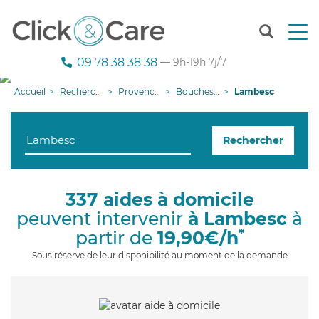
T
o
g
09 78 38 38 38
— 9h-19h 7j/7
g
l
Accueil
Recherche aide à domicile
Provence-Alpes-Côte d'Azur
Bouches-du-Rhône
Lambesc
e
n
a
Rechercher
v
i
g
a
337 aides à domicile
t
peuvent intervenir
à Lambesc
à
i
o
*
partir de
19,90€/h
n
Sous réserve de leur disponibilité au moment de la demande