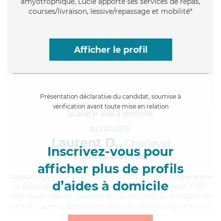
amyotrophique, Lucie apporte ses services de repas,
courses/livraison, lessive/repassage et mobilité*
Afficher le profil
Présentation déclarative du candidat, soumise à
vérification avant toute mise en relation
ALTRUISTE
Laurent D.,
Charleval
Inscrivez-vous pour
à 5km de chez Vous
afficher plus de profils
Joyeux
, rigoureux et efficace, Laurent a 18 ans d'expérience
d’aides à domicile
et possède un BEP Carrières Sanitaires et Sociales (CSS).
Maitrisant bien les troubles de l'audition et la rémission de
cancer, Laurent apporte ses services de compagnie/loisirs,
repas, transports et activités*