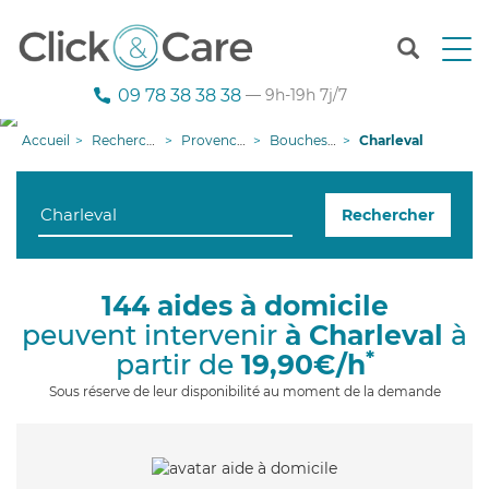
T
o
g
09 78 38 38 38
— 9h-19h 7j/7
g
l
Accueil
Recherche aide à domicile
Provence-Alpes-Côte d'Azur
Bouches-du-Rhône
Charleval
e
n
a
Rechercher
v
i
g
a
144 aides à domicile
t
peuvent intervenir
à Charleval
à
i
o
*
partir de
19,90€/h
n
Sous réserve de leur disponibilité au moment de la demande