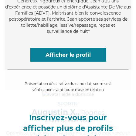
Généreux
, rigoureux et énergique, Jean a 20 ans
d'expérience et possède un diplôme d'Assistante De Vie aux
Familles (ADVF). Maitrisant bien la convalescence
postopératoire et l'arthrite, Jean apporte ses services de
toilette/habillage, lessive/repassage, repas et
surveillance de nuit*
Afficher le profil
Présentation déclarative du candidat, soumise à
vérification avant toute mise en relation
SPORTIF
Augustin X.,
Rognes
Inscrivez-vous pour
à 5km de chez Vous
afficher plus de profils
Optimiste
, gai et joyeux, Augustin a 20 ans d'expérience et