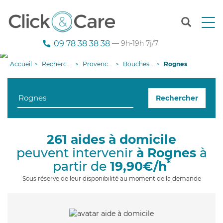
T
o
g
09 78 38 38 38
— 9h-19h 7j/7
g
l
Accueil
Recherche aide à domicile
Provence-Alpes-Côte d'Azur
Bouches-du-Rhône
Rognes
e
n
a
Rechercher
v
i
g
a
261 aides à domicile
t
peuvent intervenir
à Rognes
à
i
o
*
partir de
19,90€/h
n
Sous réserve de leur disponibilité au moment de la demande