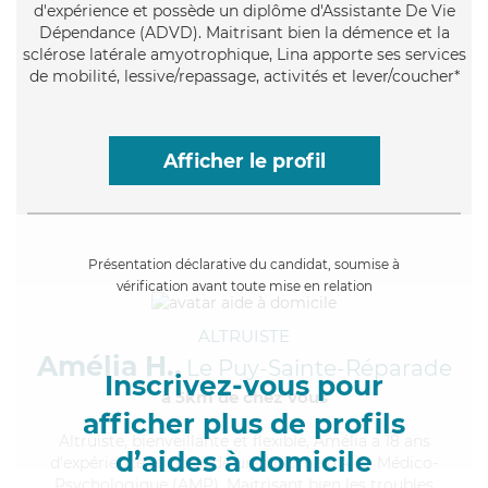
d'expérience et possède un diplôme d'Assistante De Vie
Dépendance (ADVD). Maitrisant bien la démence et la
sclérose latérale amyotrophique, Lina apporte ses services
de mobilité, lessive/repassage, activités et lever/coucher*
Afficher le profil
Présentation déclarative du candidat, soumise à
vérification avant toute mise en relation
ALTRUISTE
Amélia H.,
Le Puy-Sainte-Réparade
Inscrivez-vous pour
à 5km de chez Vous
afficher plus de profils
Altruiste
, bienveillante et flexible, Amélia a 18 ans
d’aides à domicile
d'expérience et possède un diplôme d'Aide Médico-
Psychologique (AMP). Maitrisant bien les troubles