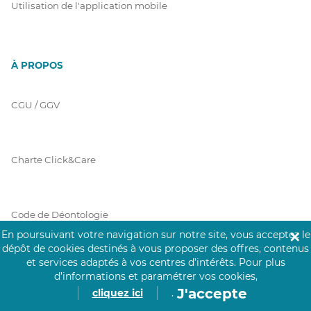
Utilisation de l'application mobile
À PROPOS
CGU / GGV
Charte Click&Care
Code de Déontologie
En poursuivant votre navigation sur notre site, vous acceptez le
✕
dépôt de cookies destinés à vous proposer des offres, contenus
et services adaptés à vos centres d’intérêts.
Pour plus
Mentions Légales
d’informations et paramétrer vos cookies,
J'accepte
cliquez ici
.