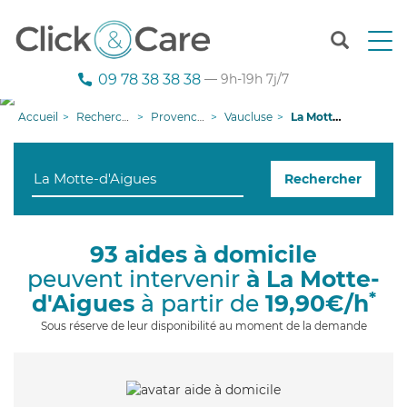
T
o
g
09 78 38 38 38
— 9h-19h 7j/7
g
l
Accueil
Recherche aide à domicile
Provence-Alpes-Côte d'Azur
Vaucluse
La Motte-d'Aigues
e
n
a
Rechercher
v
i
g
a
93 aides à domicile
t
peuvent intervenir
à La Motte-
i
o
*
d'Aigues
à partir de
19,90€/h
n
Sous réserve de leur disponibilité au moment de la demande