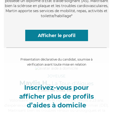
possède un diplôme d'Etat d'aide-soignant (AS). Maitrisant
bien la sclérose en plaque et les troubles cardiovasculaires,
Martin apporte ses services de mobilité, repas, activités et
toilette/habillage*
Afficher le profil
Présentation déclarative du candidat, soumise à
vérification avant toute mise en relation
JOYEUSE
Maylis H.,
La Tour-d'Aigues
Inscrivez-vous pour
à 5km de chez Vous
afficher plus de profils
Volontaire
, infatiguable et rigoureuse, Maylis a 23 ans
d’aides à domicile
d'expérience et possède un diplôme d'Etat d'infirmier (DEI).
Maitrisant bien les troubles rénaux ou urologiques et la