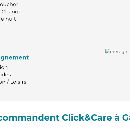
Coucher
 / Change
e nuit
agnement
ion
ades
n / Loisirs
recommandent Click&Care à G