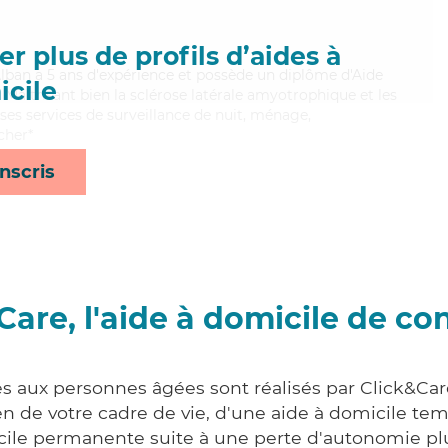
r plus de profils d’aides à
lban a 5 ans d'expérience et possède un diplôme d'Aide
cile
aitrisant bien la sclérose latérale amyotrophique et les
e ses services de surveillance de nuit, ménage,
cher*
nscris
Care, l'aide à domicile de co
es aux personnes âgées sont réalisés par Click&Car
 de votre cadre de vie, d'une aide à domicile tem
cile permanente suite à une perte d'autonomie pl