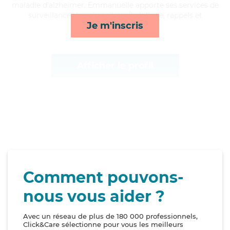
maladie d'alzheimer, Emmanuelle apporte ses services de
surveillance de nuit, toilette/habillage, rappels et
Je m'inscris
lever/coucher*
Afficher le profil
Comment pouvons-
nous vous aider ?
Avec un réseau de plus de 180 000 professionnels,
Click&Care sélectionne pour vous les meilleurs