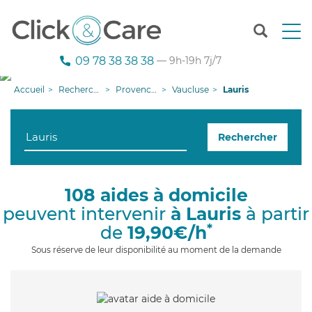
T
o
g
09 78 38 38 38
— 9h-19h 7j/7
g
l
Accueil
Recherche aide à domicile
Provence-Alpes-Côte d'Azur
Vaucluse
Lauris
e
n
a
Rechercher
v
i
g
a
108 aides à domicile
t
peuvent intervenir
à Lauris
à partir
i
o
*
de
19,90€/h
n
Sous réserve de leur disponibilité au moment de la demande