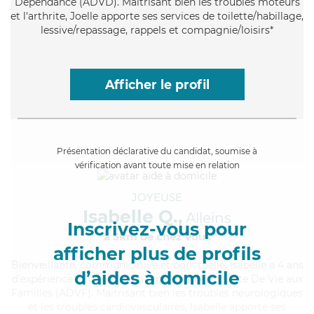
Dépendance (ADVD). Maitrisant bien les troubles moteurs
et l'arthrite, Joelle apporte ses services de toilette/habillage,
lessive/repassage, rappels et compagnie/loisirs*
Afficher le profil
Présentation déclarative du candidat, soumise à
vérification avant toute mise en relation
JOYEUSE
Isabelle Q.,
Alleins
Inscrivez-vous pour
à 5km de chez Vous
afficher plus de profils
Bienveillante
, communicative et ponctuelle, Isabelle a 4 ans
d’aides à domicile
d'expérience et possède un diplôme d'Assistante De Vie aux
Familles (ADVF). Maitrisant bien les troubles neurologiques
et les troubles cardiovasculaires, Isabelle apporte ses