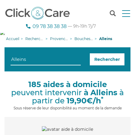
T
o
g
09 78 38 38 38
— 9h-19h 7j/7
g
l
Accueil
Recherche aide à domicile
Provence-Alpes-Côte d'Azur
Bouches-du-Rhône
Alleins
e
n
a
Rechercher
v
i
g
a
185 aides à domicile
t
peuvent intervenir
à Alleins
à
i
o
*
partir de
19,90€/h
n
Sous réserve de leur disponibilité au moment de la demande