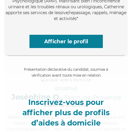
Psychologique (AMP). Maitrisant bien l'incontinence
urinaire et les troubles rénaux ou urologiques, Catherine
apporte ses services de lessive/repassage, rappels, ménage
et activités*
Afficher le profil
Présentation déclarative du candidat, soumise à
vérification avant toute mise en relation
SPORTIVE
Joséphine Q.,
Salon-de-Provence
Inscrivez-vous pour
à 5km de chez Vous
afficher plus de profils
Attentionnée
, rigoureuse et impliquée, Joséphine a 6 ans
d’aides à domicile
d'expérience et possède un diplôme d'Aide Médico-
Psychologique (AMP). Maitrisant bien les soins palliatifs et