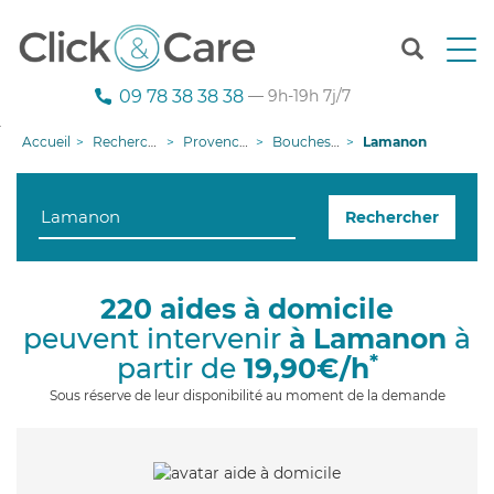
T
o
g
09 78 38 38 38
— 9h-19h 7j/7
g
l
Accueil
Recherche aide à domicile
Provence-Alpes-Côte d'Azur
Bouches-du-Rhône
Lamanon
e
n
a
Rechercher
v
i
g
a
220 aides à domicile
t
peuvent intervenir
à Lamanon
à
i
o
*
partir de
19,90€/h
n
Sous réserve de leur disponibilité au moment de la demande