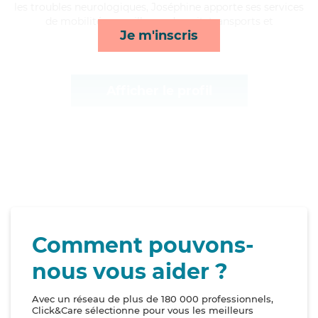
les troubles neurologiques, Joséphine apporte ses services
de mobilité, surveillance de nuit, transports et
Je m'inscris
lever/coucher*
Afficher le profil
Comment pouvons-
nous vous aider ?
Avec un réseau de plus de 180 000 professionnels,
Click&Care sélectionne pour vous les meilleurs